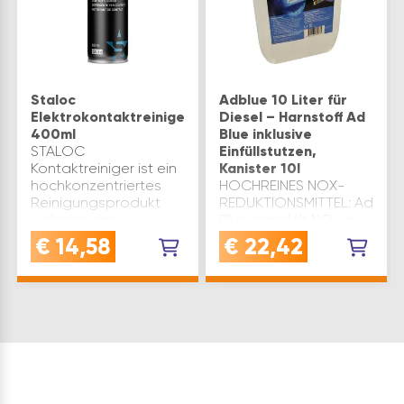
Staloc
Adblue 10 Liter für
Elektrokontaktreiniger
Diesel – Harnstoff Ad
400ml
Blue inklusive
STALOC
Einfüllstutzen,
Kontaktreiniger ist ein
Kanister 10l
hochkonzentriertes
HOCHREINES NOX-
Reinigungsprodukt
REDUKTIONSMITTEL: Ad
welches eine
Blue wandelt NOx in
dauerhafte und
unschädliches Wasser
€
14,58
€
22,42
sichere Leitfähigkeit
und Stickstoff um -
von elektrischen
ideal für Diesel
Verbindungen
Dieselfahrzeuge mit
sicherstellt. STALOC
SCR-
Kontaktreiniger kann
KatalysatorenEINFÜLLSTUT
bei div…
ADBLUE: Adblue mit
Ausgießer, p…