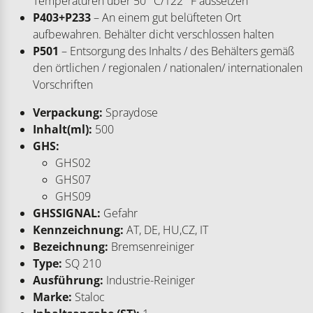
Temperaturen über 50 °C/122 °F aussetzen
P403+P233
– An einem gut belüfteten Ort
aufbewahren. Behälter dicht verschlossen halten
P501
– Entsorgung des Inhalts / des Behälters gemäß
den örtlichen / regionalen / nationalen/ internationalen
Vorschriften
Verpackung:
Spraydose
Inhalt(ml):
500
GHS:
GHS02
GHS07
GHS09
GHSSIGNAL:
Gefahr
Kennzeichnung:
AT, DE, HU,CZ, IT
Bezeichnung:
Bremsenreiniger
Type:
SQ 210
Ausführung:
Industrie-Reiniger
Marke:
Staloc