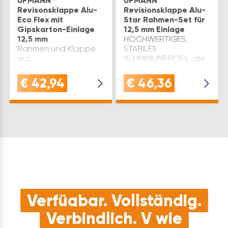
UPMANN
UPMANN
Revisonsklappe Alu-
Revisionsklappe Alu-
Eco Flex mit
Star Rahmen-Set für
Gipskarton-Einlage
12,5 mm Einlage
12,5 mm
HOCHWERTIGES,
Rahmen und Klappe
STABILES
aus
ALUMINIUMPROFIL: die
Aluminiumprofilengeschraubte
Revisionstür verfügt
Gipskartoneinlage(12,5
über hochwertigen
€
42,94
€
46,36
mm) H2 nach DIN EN
Aluminiumrahmen, sehr
520, GKBI nach DIN
robust und schützt
18182geprüft auf
gegen Korrosion.
Luftschalldämmung in
OHNE Einlage, zur
Anlehnung an ISO
bauseitigen Montage
10140-2.
von 12,5mm Platten…
Ergebnisbewertung
nac…
Verfügbar. Vollständig.
Verbindlich. V wie