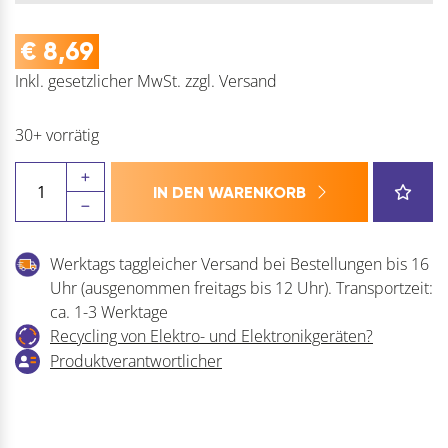
€
8,69
Inkl. gesetzlicher MwSt.
zzgl.
Versand
30+ vorrätig
UPMANN
IN DEN WARENKORB
Vierkantschlüssel
7
mm
Werktags taggleicher Versand bei Bestellungen bis 16
Kunststoff
Uhr (ausgenommen freitags bis 12 Uhr). Transportzeit:
blau
ca. 1-3 Werktage
Menge
Recycling von Elektro- und Elektronikgeräten?
Produktverantwortlicher