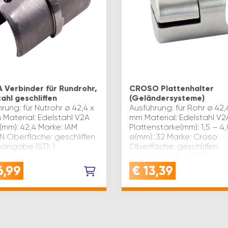
A Verbinder für Rundrohr,
CROSO Plattenhalter
ahl geschliffen
(Geländersysteme)
rung: für Nutrohr ø 42,4 x
Ausführung: für Rohr ø 42,
 Material: Edelstahl V2A
mm Material: Edelstahl V2
mm): 42,4 Marke: IAM
Plattenstärke(mm): 1,5 – 4
N Oberfläche: geschliffen
ø(mm): 32 Marke: Croso
sangabe (ST): 1
Oberfläche: geschliffen
Inhaltsangabe (ST): 1
6,99
€
13,39