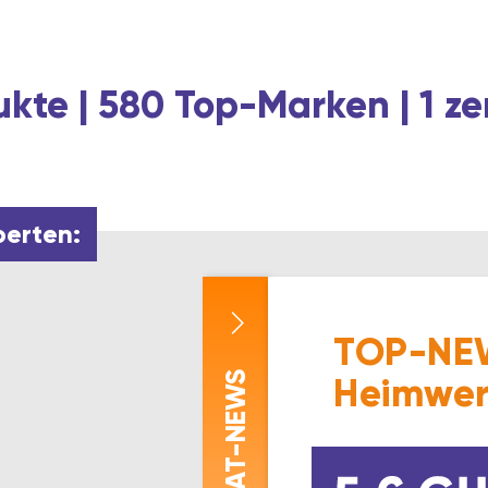
kte | 580 Top-Marken | 1 ze
perten:
TOP-NEW
-NEWS
Heimwer