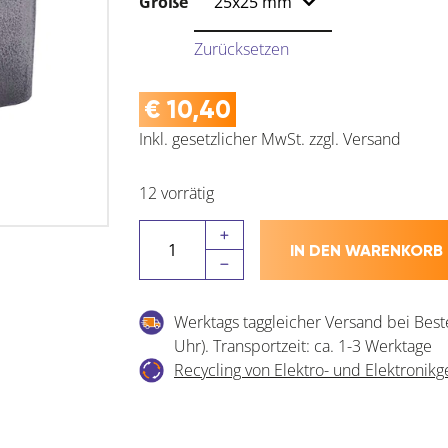
Größe
Zurücksetzen
€
10,40
Inkl. gesetzlicher MwSt.
zzgl.
Versand
12 vorrätig
CROSO
IN DEN WARENKORB
Endkappe
eckig
(Geländersysteme)
Werktags taggleicher Versand bei Best
Menge
Uhr). Transportzeit: ca. 1-3 Werktage
Recycling von Elektro- und Elektronikg