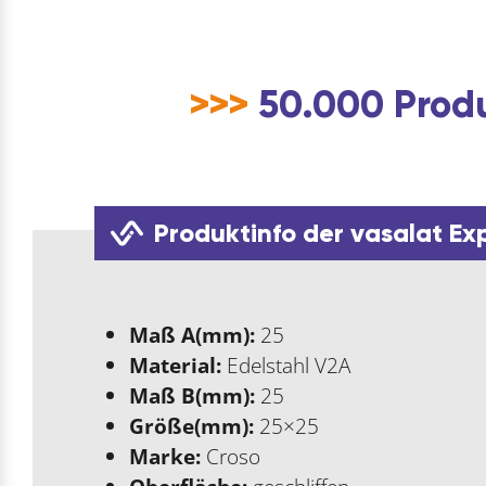
>>>
50.000 Produ
Produktinfo der vasalat Ex
Maß A(mm):
25
Material:
Edelstahl V2A
Maß B(mm):
25
Größe(mm):
25×25
Marke:
Croso