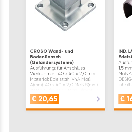
CROSO Wand- und
IND.I.
Bodenflansch
Edelst
(Geländersysteme)
Ausfüh
Ausführung: für Anschluss
1,5 mm
Vierkantrohr 40 x 40 x 2,0 mm
Maß A(
Material: Edelstahl V4A Maß
DESIG
A(mm): 40 x 40 x 2,0 Maß B(mm):
Inhalt
79 Maß C(mm): 64 Maß D(mm): 17
Marke: Croso Oberfläche:
€
20,65
€
1
geschliffen Inhaltsangabe…