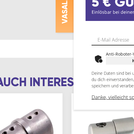
ASALAT
V
Anti-Roboter-
Deine Daten sind bei 
AUCH INTERESSIEREN
du dich einverstanden
speichern und verarbe
Danke, vielleicht s