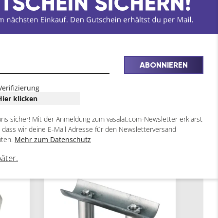
ABONNIEREN
Verifizierung
Hier klicken
uns sicher! Mit der Anmeldung zum vasalat.com-Newsletter erklärst
, dass wir deine E-Mail Adresse für den Newsletterversand
iten.
Mehr zum Datenschutz
päter.
2
2
ARTIKEL
ARTIKEL