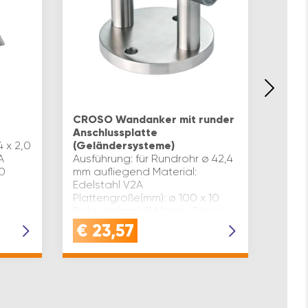
ECON
Bode
CROSO Wandanker mit runder
QUALI
Anschlussplatte
Außen
4 x 2,0
(Geländersysteme)
gefer
A
Ausführung: für Rundrohr ø 42,4
einer
,0
mm aufliegend Material:
Effek
Edelstahl V2A
hochw
Plattengröße(mm): ø 100 x 10
pass
Bohrung(mm): 11 Marke: Croso
0004
Oberfläche: geschliffen
€
23,57
€
1
Inhaltsangabe (ST): 1