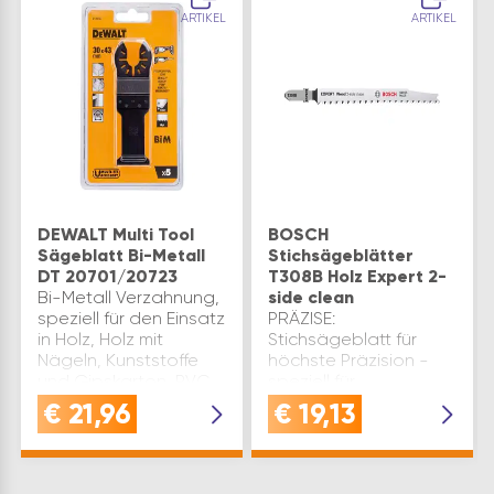
ARTIKEL
ARTIKEL
DEWALT Multi Tool
BOSCH
Sägeblatt Bi-Metall
Stichsägeblätter
DT 20701/20723
T308B Holz Expert 2-
Bi-Metall Verzahnung,
side clean
speziell für den Einsatz
PRÄZISE:
in Holz, Holz mit
Stichsägeblatt für
Nägeln, Kunststoffe
höchste Präzision -
und Gipskarton, PVC
speziell für
geeignet.
ausrissfreies
€
21,96
€
19,13
Blattlänge(mm): 43
SchneidenVERWENDUNG
Klingenbreite(mm): 30
HOLZ: ideal geeignet
Schnitttiefe(mm): max.
für Massivholz-
43 Inhalt(ST): 5 A…
Möbelplatte und