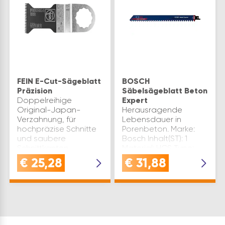
FEIN E-Cut-Sägeblatt
BOSCH
Präzision
Säbelsägeblatt Beton
Doppelreihige
Expert
Original-Japan-
Herausragende
Verzahnung, für
Lebensdauer in
hochpräzise Schnitte
Porenbeton. Marke:
und saubere
Bosch Inhalt(ST): 1
Schnittkanten.
Material: HCS Type:
Genaues Arbeiten
S1241HM
€
25,28
€
31,88
auch aus der Hand.
Zahnteilung(mm): 8,5
Gekröpft. Breite(mm):
Anwendung:
35 Form: 119 Inhalt(ST): 5
Porenbeton
Länge(mm): 50 Marke…
Abmessung(mm): 300
Zusatzbezeichnung:
Expert Aerated
Concr…