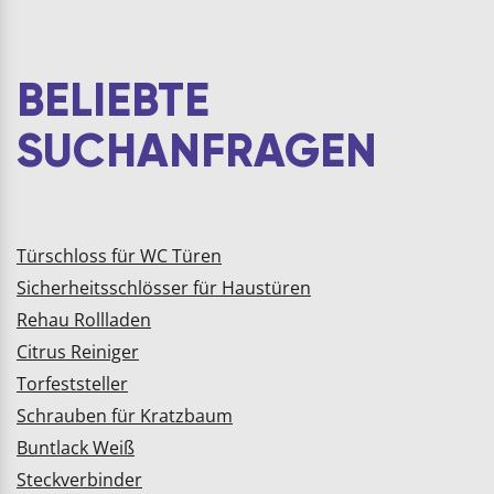
Kunststoff
gefertigtKOMPATIBEL:
zur Tiger WC
Bürstengarnitur
BELIEBTE
"Various"SPEZIFIKATION:
Type: 442130741 |
SUCHANFRAGEN
Durchmesser:…
Türschloss für WC Türen
Sicherheitsschlösser für Haustüren
Rehau Rollladen
Citrus Reiniger
Torfeststeller
Schrauben für Kratzbaum
Buntlack Weiß
Steckverbinder