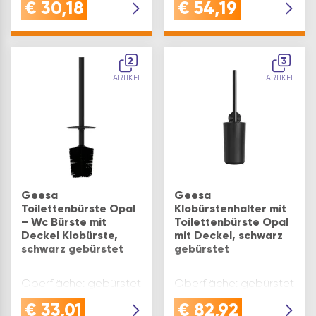
€
30,18
€
54,19
2
3
ARTIKEL
ARTIKEL
Geesa
Geesa
Toilettenbürste Opal
Klobürstenhalter mit
– Wc Bürste mit
Toilettenbürste Opal
Deckel Klobürste,
mit Deckel, schwarz
schwarz gebürstet
gebürstet
Oberfläche: gebürstet
Oberfläche: gebürstet
€
33,01
€
82,92