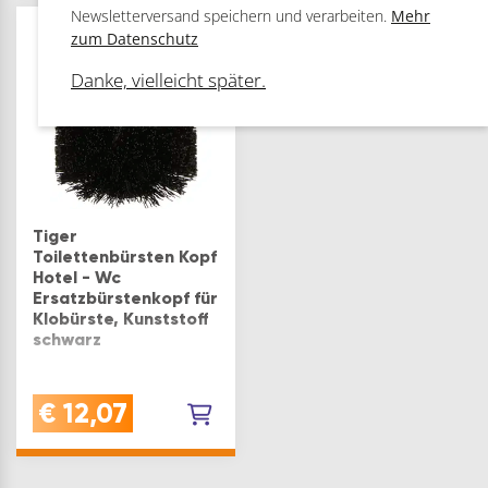
minimalistische und
hygienisch und
Newsletterversand speichern und verarbeiten.
Mehr
geometrische
praktischQUALITÄT:
zum Datenschutz
Schönheit -
Gefertigt aus
Klobürsten Halter im
robustem Kunststoff in
Danke, vielleicht später.
Dutch
klassischem Weiß,
DesignHOCHWERTIG:
pflegeleicht und
die moderne W…
langlebigVORTEIL:…
Tiger
Toilettenbürsten Kopf
Hotel - Wc
Ersatzbürstenkopf für
Klobürste, Kunststoff
schwarz
LANGLEBIG: diese
€
12,07
Toilettenbürstenkopf
in Schwarz ist aus
robustem und
langlebigem