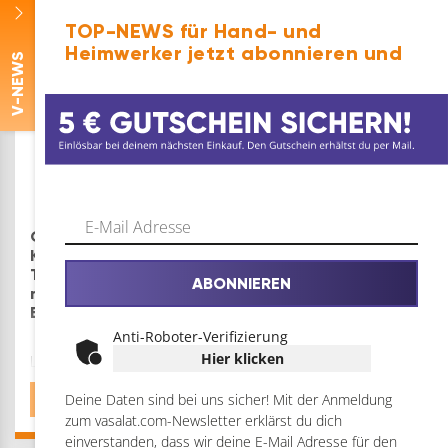
langlebigem
Kunststoff
TOP-NEWS für Hand- und
gefertigtMINIMALISTISCH:
Heimwerker jetzt abonnieren und
-NEWS
minimalistische und
geometrische
Schönheit -
V
Klobürsten Halter im
Dutch DesignKOMPAT…
Geesa
Masta WC-
Klobürstenhalter mit
Bürstengarnitur Weiß
Toilettenbürste Hotel
- Kunststoff,
ABONNIEREN
mit Deckel zum
freistehend,
Bohren, chrom
115x115x390mm
Anti-Roboter-Verifizierung
Hier klicken
LANGLEBIG: dieser
VERWENDUNG:
Klorollenhalter hält
Freistehende WC-
€
61,74
€
10,39
Jahre lang, auch bei
Bürstengarnitur für
Deine Daten sind bei uns sicher! Mit der Anmeldung
intensiver
Badezimmer und
zum vasalat.com-Newsletter erklärst du dich
NutzungMINIMALISTISCH:
Gäste-WCs,
einverstanden, dass wir deine E-Mail Adresse für den