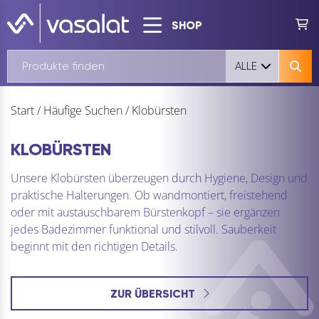
SHOP
ALLE
Start
/
Häufige Suchen
/
Klobürsten
KLOBÜRSTEN
Unsere Klobürsten überzeugen durch Hygiene, Design und
praktische Halterungen. Ob wandmontiert, freistehend
oder mit austauschbarem Bürstenkopf – sie ergänzen
jedes Badezimmer funktional und stilvoll. Sauberkeit
beginnt mit den richtigen Details.
ZUR ÜBERSICHT