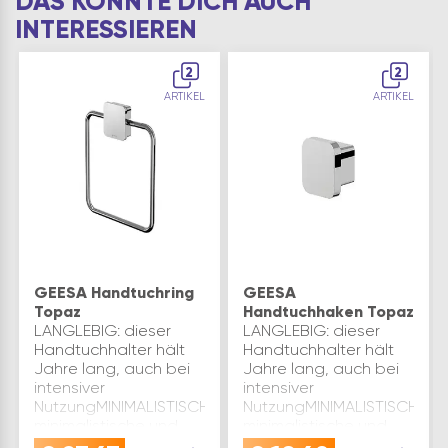
DAS KÖNNTE DICH AUCH
INTERESSIEREN
2
2
ARTIKEL
ARTIKEL
GEESA Handtuchring
GEESA
Topaz
Handtuchhaken Topaz
LANGLEBIG: dieser
LANGLEBIG: dieser
Handtuchhalter hält
Handtuchhalter hält
Jahre lang, auch bei
Jahre lang, auch bei
intensiver
intensiver
NutzungMINIMALISTISCH:
NutzungMINIMALISTISCH:
minimalistische und
minimalistische und
geometrische
geometrische