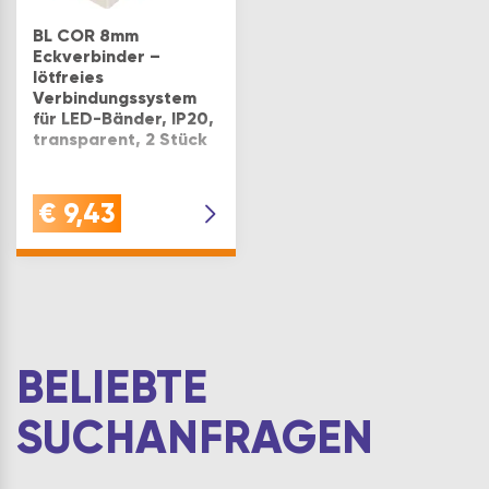
BL COR 8mm
Eckverbinder –
lötfreies
Verbindungssystem
für LED-Bänder, IP20,
transparent, 2 Stück
Ausführung:
€
9,43
Eckverbinder 90°
BELIEBTE
SUCHANFRAGEN