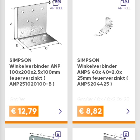
18
3
ARTIKEL
ARTIKEL
SIMPSON
SIMPSON
Winkelverbinder ANP
Winkelverbinder
100x200x2.5x100mm
ANPS 40x 40×2.0x
feuerverzinkt (
25mm feuerverzinkt (
ANP251020100-B )
ANPS204425 )
Größe:
Größe: 40x 40x2.0x 25
100x200x2.5x100 mm
mm
€
12,79
€
8,82
6
2