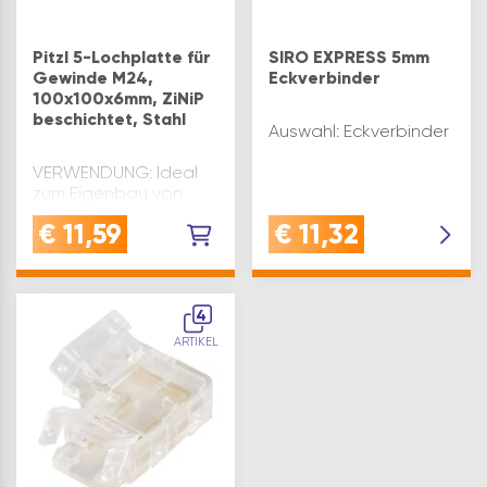
Pitzl 5-Lochplatte für
SIRO EXPRESS 5mm
Gewinde M24,
Eckverbinder
100x100x6mm, ZiNiP
beschichtet, Stahl
Auswahl: Eckverbinder
VERWENDUNG: Ideal
zum Eigenbau von
Pfostenträgern,
€
11,59
€
11,32
geeignet für Montage
mit einbetonierten
Gewindestangen
M24QUALITÄT:
Gefertigt aus
4
robustem Stahl mit
ARTIKEL
ZiNiP-Beschichtung für
optimalen
Korrosionssc…