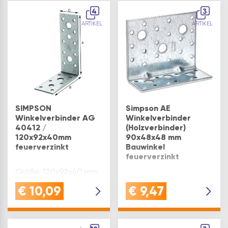
4
3
ARTIKEL
ARTIKEL
SIMPSON
Simpson AE
Winkelverbinder AG
Winkelverbinder
40412 /
(Holzverbinder)
120x92x40mm
90x48x48 mm
feuerverzinkt
Bauwinkel
feuerverzinkt
Größe: 120x92x40 mm
Größe: 90x48x48 mm
€
10,09
€
9,47