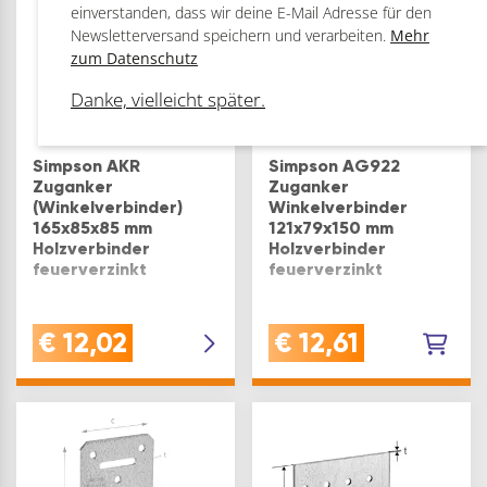
einverstanden, dass wir deine E-Mail Adresse für den
Newsletterversand speichern und verarbeiten.
Mehr
zum Datenschutz
Danke, vielleicht später.
Simpson AKR
Simpson AG922
Zuganker
Zuganker
(Winkelverbinder)
Winkelverbinder
165x85x85 mm
121x79x150 mm
Holzverbinder
Holzverbinder
feuerverzinkt
feuerverzinkt
Größe: 165 mm
ANWENDUNG: für
€
12,02
€
12,61
tragende Anschlüsse
zwischen Holz / Holz
und Holz /
Beton.Befestigung:
Kammnägel CNA4,0xl
oder Schrauben
CSA5,0xl /