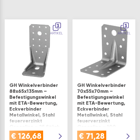
3
3
ARTIKEL
ARTIKEL
GH Winkelverbinder
GH Winkelverbinder
88x65x135mm –
70x55x70mm –
Befestigungswinkel
Befestigungswinkel
mit ETA-Bewertung,
mit ETA-Bewertung,
Eckverbinder
Eckverbinder
Metallwinkel, Stahl
Metallwinkel, Stahl
feuerverzinkt
feuerverzinkt
Greenline – 25 Stück
Greenline – 100
Stück
€
126,68
€
71,28