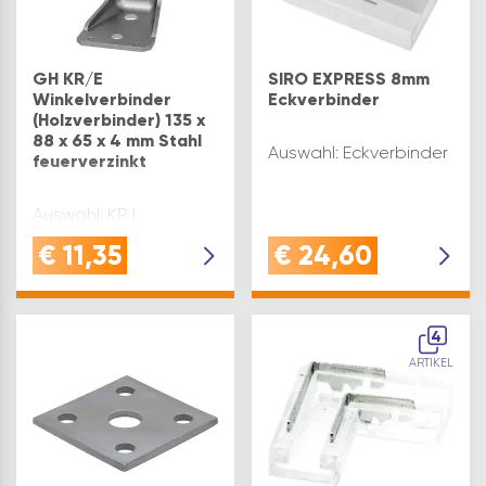
GH KR/E
SIRO EXPRESS 8mm
Winkelverbinder
Eckverbinder
(Holzverbinder) 135 x
88 x 65 x 4 mm Stahl
Auswahl: Eckverbinder
feuerverzinkt
Auswahl: KR |
135x88x65x4 mm
€
11,35
€
24,60
4
ARTIKEL