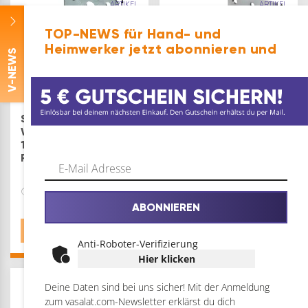
ARTIKEL
ARTIKEL
TOP-NEWS für Hand- und
Heimwerker jetzt abonnieren und
-NEWS
V
SIMPSON
Simpson AC
Winkelverbinder ABR
Winkelverbinder
105x105x90mm mit
(Holzverbinder)
Rippe feuerverzinkt
50x50x35 mm
Bauwinkel
feuerverzinkt
Größe: 105 mm
ABONNIEREN
Größe: 50x50x35 mm
€
9,38
€
8,77
Anti-Roboter-Verifizierung
Hier klicken
5
Deine Daten sind bei uns sicher! Mit der Anmeldung
ARTIKEL
zum vasalat.com-Newsletter erklärst du dich