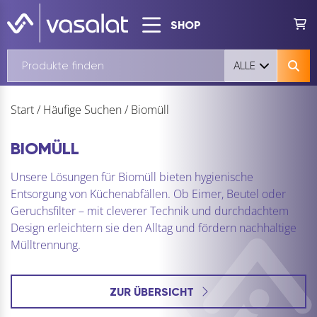
SHOP
ALLE
Start
/
Häufige Suchen
/
Biomüll
BIOMÜLL
Unsere Lösungen für Biomüll bieten hygienische
Entsorgung von Küchenabfällen. Ob Eimer, Beutel oder
Geruchsfilter – mit cleverer Technik und durchdachtem
Design erleichtern sie den Alltag und fördern nachhaltige
Mülltrennung.
ZUR ÜBERSICHT