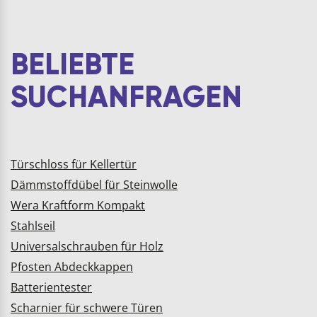
jeder Küche
EimerQUALITÄT:
unterzubringen. Bio-
Robuster
Abfallb…
Kunststoffdeckel für
langlebige Nutzung im
BELIEBTE
Küchenschran…
SUCHANFRAGEN
Türschloss für Kellertür
Dämmstoffdübel für Steinwolle
Wera Kraftform Kompakt
Stahlseil
Universalschrauben für Holz
Pfosten Abdeckkappen
Batterientester
Scharnier für schwere Türen