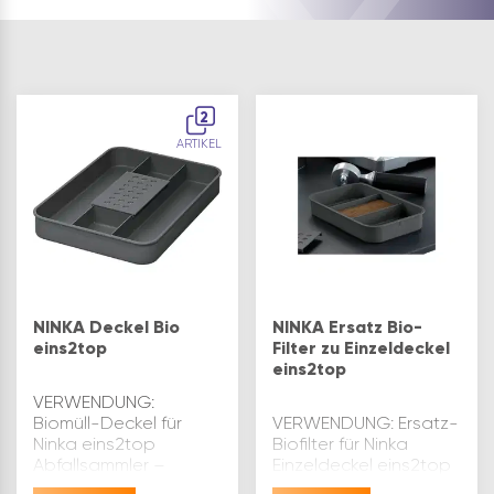
2
ARTIKEL
NINKA Deckel Bio
NINKA Ersatz Bio-
eins2top
Filter zu Einzeldeckel
eins2top
VERWENDUNG:
Biomüll-Deckel für
VERWENDUNG: Ersatz-
Ninka eins2top
Biofilter für Ninka
Abfallsammler –
Einzeldeckel eins2top
passend für Behälter
– passend für