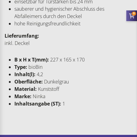
einsetzbar für Türstärken bis 24 mm
sauberer und hygienischer Abschluss des
0
Abfalleimers durch den Deckel
hohe Reinigungsfreundlichkeit
Lieferumfang:
inkl. Deckel
B x H x T(mm):
227 x 165 x 170
Type:
bioBin
Inhalt(l):
4,2
Oberfläche:
Dunkelgrau
Material:
Kunststoff
Marke:
Ninka
Inhaltsangabe (ST):
1