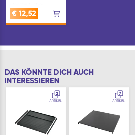
Geschirrtücher,
Schlüssel oder
€
12,52
Schmuck
Lieferumfang:Wandhalter
inkl.
Befestigungsmaterial
Abmessung: 174 x 30
(Wa…
DAS KÖNNTE DICH AUCH
INTERESSIEREN
2
7
ARTIKEL
ARTIKEL