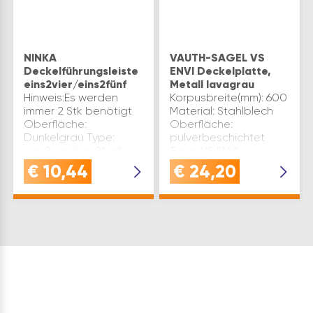
NINKA
VAUTH-SAGEL VS
Deckelführungsleiste
ENVI Deckelplatte,
eins2vier/eins2fünf
Metall lavagrau
Hinweis:Es werden
Korpusbreite(mm): 600
immer 2 Stk benötigt
Material: Stahlblech
Oberfläche:
Oberfläche:
Dunkelgrau Type:
pulverbeschichtet
eins2vier/eins2fünf
Type: VS ENVI
Montageart:
Montageart:
€
10,44
€
24,20
Schrauben Material:
festsitzend Marke:
Kunststoff Marke: Ninka
Vauth-Sagel Farbe:
Verwendung für:
Lava Einbautiefe(mm):
eins2vier eins2fünf
400
eins2sechs Inhalt…
Korpusseitenstärke(mm):
16- 19 Inh…