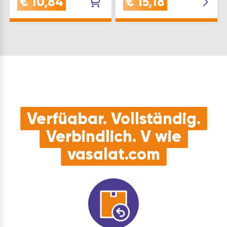
€
10,84
€
15,18
Breite.
in U-Form und 1000 kg
Hinweis:Schlauchfarbe
gerade - ideal für
kann variieren!
eine sichere
Länge(mm): 400
LadungssicherungQUALITÄT
Breite(mm): 50 Type:
der Spanngu…
406296 Inh…
Verfügbar. Vollständig.
Verbindlich. V wie
vasalat.com