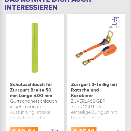
INTERESSIEREN
2
ARTIKEL
Schutzschlauch für
Zurrgurt 2-teillig mit
Zurrgurt Breite 50
Ratsche und
mm Länge 400 mm
Karabiner
Gurtschonerschlauch
ZUVERLÄSSIGER
in sehr robuster
ZURRGURT: der
Ausführung, starke
einteilige Zurrgurt mit
Gewebestruktur.
Ratsche Ergo
Passend für
überzeugt mit einer
Spanngurte bis 50 mm
Zugkraft von 2000 kg