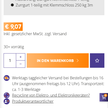
Zurrgurt 1-teilig mit Klemmschloss 250 kg 3m
€
9,07
Inkl. gesetzlicher MwSt.
zzgl.
Versand
30+ vorrätig
Zurrgurt
IN DEN WARENKORB
1-
teilig
mit
Werktags taggleicher Versand bei Bestellungen bis 16
Klemmschloss
Uhr (ausgenommen freitags bis 12 Uhr). Transportzeit:
Menge
ca. 1-3 Werktage
Recycling von Elektro- und Elektronikgeräten?
0
Produktverantwortlicher