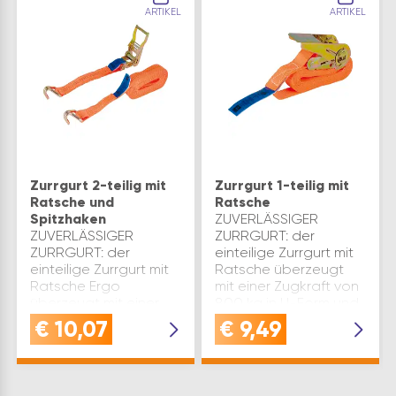
ARTIKEL
ARTIKEL
Zurrgurt 2-teilig mit
Zurrgurt 1-teilig mit
Ratsche und
Ratsche
Spitzhaken
ZUVERLÄSSIGER
ZUVERLÄSSIGER
ZURRGURT: der
ZURRGURT: der
einteilige Zurrgurt mit
einteilige Zurrgurt mit
Ratsche überzeugt
Ratsche Ergo
mit einer Zugkraft von
überzeugt mit einer
800 kg in U-Form und
Zugkraft von 2000 kg
400 kg gerade - ideal
€
10,07
€
9,49
in U-Form und 1000 kg
für eine sichere
gerade - ideal für
LadungssicherungQUALITÄT
eine sichere
der Spanngurt mit …
LadungssicherungQUALITÄT: