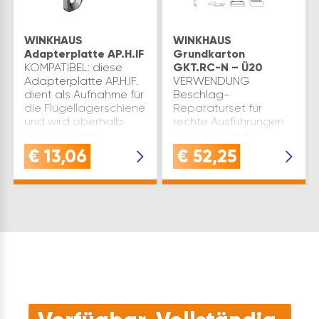
WINKHAUS
WINKHAUS
Adapterplatte AP.H.IF
Grundkarton
KOMPATIBEL: diese
GKT.RC-N – Ü20
Adapterplatte AP.H.IF.
VERWENDUNG
dient als Aufnahme für
Beschlag-
die Flügellagerschiene
Reparaturset für
und wird oberhalb
rechte Ausführungen
des verdeckt
von Holz- und
liegenden Ecklagers
Kunststofffenstern im
€
13,06
€
52,25
angebrachtSPEZIFIKATION:
Winkhaus activPilot
Falzluft: 12 mm |
SystemQUALITÄT
Falztiefe: 24 mm…
Gefertigt aus
verzinktem,
silberfärbigem Stahl -
langlebig, robust un…