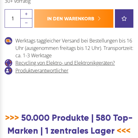
30+ vorrätig
Winkhaus
IN DEN WARENKORB
Schließblech
SBA.K.205.P5
Standard
Werktags taggleicher Versand bei Bestellungen bis 16
für
Uhr (ausgenommen freitags bis 12 Uhr). Transportzeit:
PVC
ca. 1-3 Werktage
KBE
Recycling von Elektro- und Elektronikgeräten?
70/76/88
Produktverantwortlicher
Menge
>>>
50.000 Produkte | 580 Top-
Marken | 1 zentrales Lager
<<<