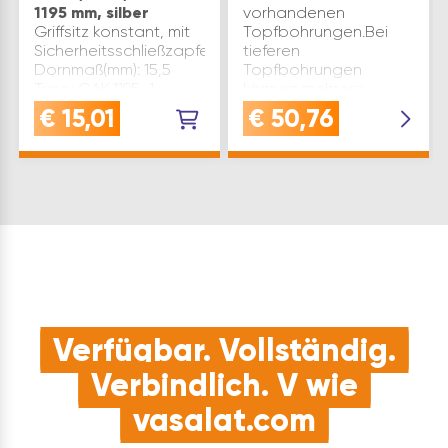
1195 mm, silber
vorhandenen
Griffsitz konstant, mit
Topfbohrungen.Bei
Sicherheitsschließzapfen.
tieferen
Dornmaß(mm): 15,5
Topfbohrungen
Type: GAK.1195-1
können mehrere
Funktion: DFE / TFE
Holzstopfen
€
15,01
€
50,76
nachrüstbar
übereinander
Schließteilbedarf: 1
verwendet werden.
Werksnummer: 4926236
Verwendung für: Holz
Material: Stahl verzinkt
Falzluft(mm): 12
silberfärbig …
Werksnummer: 5053131
Type: …
Verfügbar. Vollständig.
Verbindlich. V wie
vasalat.com