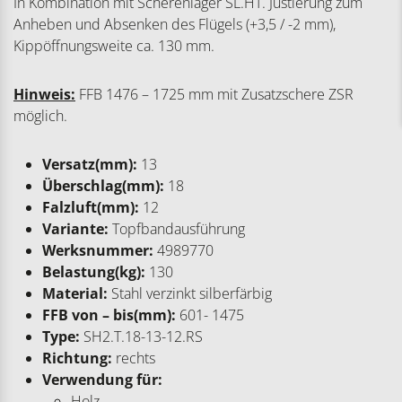
In Kombination mit Scherenlager SL.HT. Justierung zum
Anheben und Absenken des Flügels (+3,5 / -2 mm),
Kippöffnungsweite ca. 130 mm.
Hinweis:
FFB 1476 – 1725 mm mit Zusatzschere ZSR
möglich.
Versatz(mm):
13
Überschlag(mm):
18
Falzluft(mm):
12
Variante:
Topfbandausführung
Werksnummer:
4989770
Belastung(kg):
130
Material:
Stahl verzinkt silberfärbig
FFB von – bis(mm):
601- 1475
Type:
SH2.T.18-13-12.RS
Richtung:
rechts
Verwendung für:
Holz