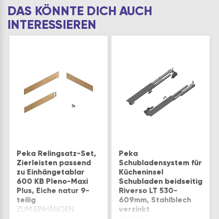
DAS KÖNNTE DICH AUCH
INTERESSIEREN
Peka Relingsatz-Set,
Peka
Zierleisten passend
Schubladensystem für
zu Einhängetablar
Kücheninsel
600 KB Pleno-Maxi
Schubladen beidseitig
Plus, Eiche natur 9-
Riverso LT 530-
teilig
609mm, Stahlblech
ZUM EINHÄNGEN
verzinkt
Reling-Satz für eine
BEIDSEITIG