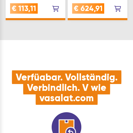
schnelle und einfache
AUSZIEHBAR: das
€
113,11
€
624,91
MontageKOMPATIBEL:
Schubladensystem
Seitenleiste aus
Riverso ermöglicht
massivem Holz
den Zugriff von zwei
passend zu Pleno
Seiten - ideal für
Maxi und Liro Tablaren
Kücheninseln,
600-
Raumteiler oder
1900SPEZIFIKATION:
VerkaufsthekenMONTAGEFR
Höhe: 52 mm | Breite:
vormontiertes
384/5…
Beschlagset mit E…
Verfügbar. Vollständig.
Verbindlich. V wie
vasalat.com