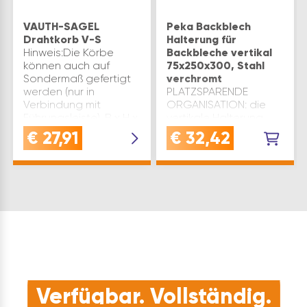
VAUTH-SAGEL
Peka Backblech
Drahtkorb V-S
Halterung für
Hinweis:Die Körbe
Backbleche vertikal
können auch auf
75x250x300, Stahl
Sondermaß gefertigt
verchromt
werden (nur in
PLATZSPARENDE
Verbindung mit
ORGANISATION: die
Führungsleiste). B x H x
vertikale Halterung
T(mm): 440 x 120 x
ermöglicht eine
€
27,91
€
32,42
450/Ablage Material:
übersichtliche und
Stahl Oberfläche:
griffbereite Lagerung
pulverbeschichtet
von Backblechen und
Marke: Vauth…
RüstbretternSCHNELLE
MONTAGE: die
Halterung wird mit nur
2 Schrauben…
Verfügbar. Vollständig.