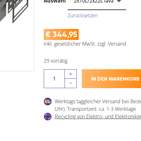
Auswahl
Zurücksetzen
€
344,95
Inkl. gesetzlicher MwSt.
zzgl.
Versand
29 vorrätig
VAUTH-
IN DEN WARENKORB
SAGEL
VS
ENVI
Werktags taggleicher Versand bei Best
Space
Uhr). Transportzeit: ca. 1-3 Werktage
Abfalltrennsystem
Recycling von Elektro- und Elektronikg
Menge