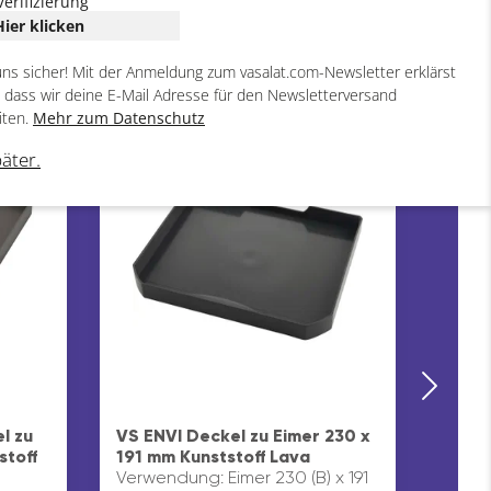
Verifizierung
Hier klicken
uns sicher! Mit der Anmeldung zum vasalat.com-Newsletter erklärst
, dass wir deine E-Mail Adresse für den Newsletterversand
iten.
Mehr zum Datenschutz
4
5
ARTIKEL
ARTIKEL
päter.
VS EN
382 m
l zu
VS ENVI Deckel zu Eimer 230 x
Verwe
stoff
191 mm Kunststoff Lava
(T) m
Verwendung: Eimer 230 (B) x 191