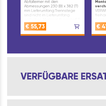
Abfalleimer mit den
Monta
Abmessungen 230 (B) x 382 (T)
verch
mm Lieferumfang:Trennstege
VERWE
sind nicht im Lieferumfang
freih
enthalten. Material: Kunststoff B
Front
x H x T(mm): 361 x 161,5 x 20…
ideal
€
55,73
€
4
Front
mit v
Oberf
Freih
VERFÜGBARE ERSATZ