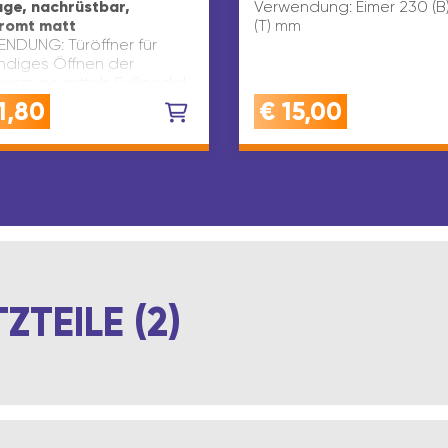
ge, nachrüstbar,
Verwendung: Eimer 230 (B) 
romt matt
(T) mm
NDUNG: Türöffner für
ändiges Öffnen der
auszüge mittels Fußpedal,
 für MüllauszügeQUALITÄT:
1,80
€
15,00
auszugöffner mit Fußpedal
erchromt matter
lächeVORTEIL:
ändiges Ö…
TEILE (2)