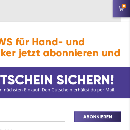
0
S für Hand- und
ker jetzt abonnieren und
ABONNIEREN