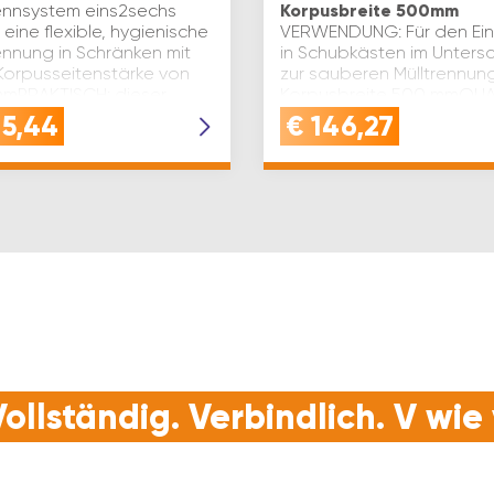
rennsystem eins2sechs
Korpusbreite 500mm
 eine flexible, hygienische
VERWENDUNG: Für den Ei
ennung in Schränken mit
in Schubkästen im Unters
 Korpusseitenstärke von
zur sauberen Mülltrennung
mmPRAKTISCH: dieser
Korpusbreite 500 mmQUAL
umülleimer überzeug mit
Kunststoff- und
15,44
€
146,27
Aluminiumkonstruktion für
stabile, langlebige
NutzungVORTEIL: …
ollständig. Verbindlich. V wi