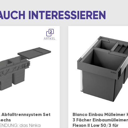
AUCH INTERESSIEREN
2
ARTIKEL
 Abfalltrennsystem Set
Blanco Einbau Mülleimer
sechs
3 Fächer Einbaumülleime
NDUNG: das Ninka
Flexon II Low 50/3 für