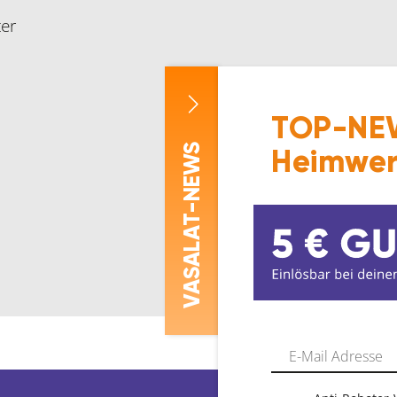
ter
TOP-NEW
-NEWS
Heimwer
ASALAT
V