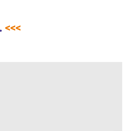
.
<<<