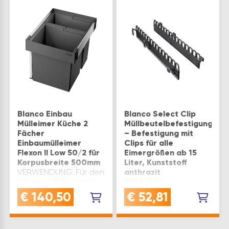
Blanco Einbau
Blanco Select Clip
Mülleimer Küche 2
Müllbeutelbefestigung
Fächer
– Befestigung mit
Einbaumülleimer
Clips für alle
Flexon II Low 50/2 für
Eimergrößen ab 15
Korpusbreite 500mm
Liter, Kunststoff
VERWENDUNG: Für den
anthrazit
Einbau in Schubkästen
EINFACHE
im Unterschrank zur
BEFESTIGUNG: Clip-
€
140,50
€
52,81
sauberen
on-Leisten zur
Mülltrennung - für
einfachen und
Korpusbreite 500
sicheren