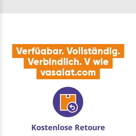
mmQUALITÄT:
Müllbeutelbefestigung
Kunststoff- und
für alle Eimergrößen
Aluminiumkonstruktion
ab 15 LiterPRAKTISCH:
für stabile, langlebige
perfekte Lösung für
NutzungVORTEIL: …
die optimale
Volumennutzung der
Select- und Fle…
Verfügbar. Vollständig.
Verbindlich. V wie
vasalat.com
Kostenlose Retoure