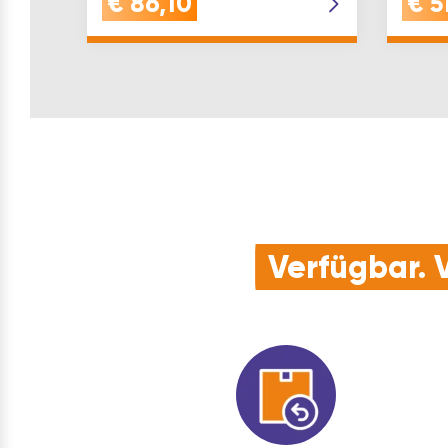
€
86,10
€
5
Sikaflex 252 wurde speziell für
extrem stark…
Verfügbar. V