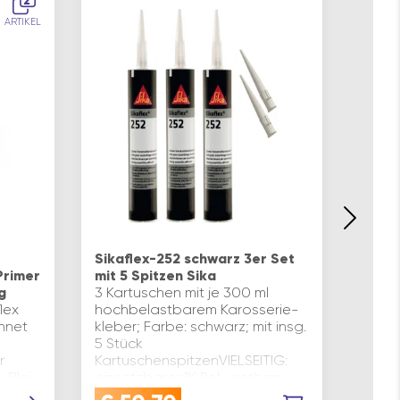
2
ARTIKEL
Sikaf
mit 5
Sikaflex-252 schwarz 3er Set
Hand
Primer
mit 5 Spitzen Sika
Der S
g
3 Kartuschen mit je 300 ml
auf e
lex
hochbelastbarem Karosserie-
Unter
hnet
kleber; Farbe: schwarz; mit insg.
Metal
5 Stück
Lacke
r
KartuschenspitzenVIELSEITIG:
Dicht
 Blei,
einsetzbarer 1K Polyurethan
Witte
nd
Konstruktionsklebstoff.VORTEILE: