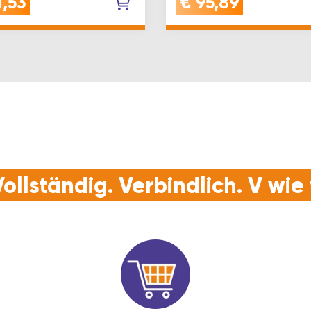
1,53
€
95,89
CobaltVERWENDUNG: Si…
ollständig. Verbindlich. V wi