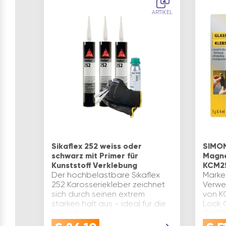
2
ARTIKEL
Sikaflex 252 weiss oder
SIMON
schwarz mit Primer für
Magne
Kunststoff Verklebung
KCM2
Der hochbelastbare Sikaflex
Marke
252 Karosseriekleber zeichnet
Verwe
sich durch seinen extrem
von K
starken halt aus - ideal für die
Lock 
Verklebung von
GHS05
KunststoffVERWENDUNG:
(ST): 1