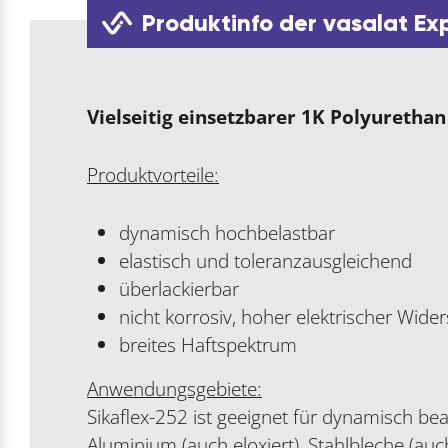
Produktinfo der vasalat Ex
Vielseitig einsetzbarer 1K Polyurethan
Produktvorteile:
dynamisch hochbelastbar
elastisch und toleranzausgleichend
überlackierbar
nicht korrosiv, hoher elektrischer Wide
breites Haftspektrum
Anwendungsgebiete:
Sikaflex-252 ist geeignet für dynamisch be
Aluminium (auch eloxiert), Stahlbleche (au