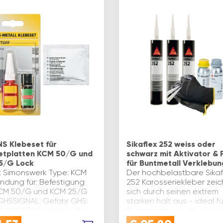
S Klebeset für
Sikaflex 252 weiss oder
tplatten KCM 50/G und
schwarz mit Aktivator & 
5/G Lock
für Buntmetall Verklebun
: Simonswerk Type: KCM
Der hochbelastbare Sikaf
ndung für: Befestigung
252 Karosseriekleber zeic
CM 50/G und KCM 25/G
sich durch seinen extrem
GHSSIGNAL: Gefahr GHS:
starken halt aus - ideal fü
 GHS07 Inhaltsangabe
Buntmetalle wie Aluminium,
Kupfer, Nickel, Zink, Zinn u