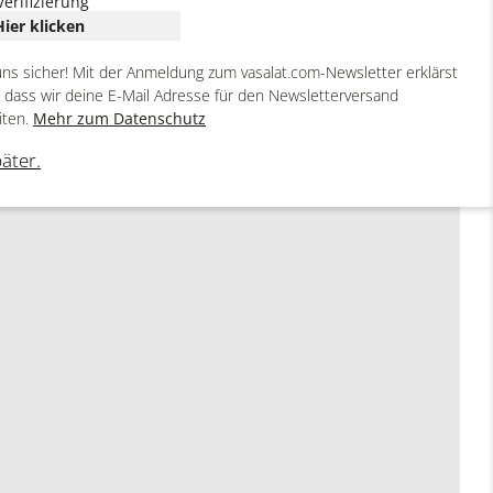
Verifizierung
Hier klicken
uns sicher! Mit der Anmeldung zum vasalat.com-Newsletter erklärst
, dass wir deine E-Mail Adresse für den Newsletterversand
g notwendig.
iten.
Mehr zum Datenschutz
päter.