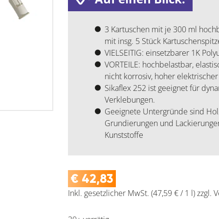
3 Kartuschen mit je 300 ml hochb
mit insg. 5 Stück Kartuschenspit
VIELSEITIG: einsetzbarer 1K Poly
VORTEILE: hochbelastbar, elastis
nicht korrosiv, hoher elektrisch
Sikaflex 252 ist geeignet für dyn
Verklebungen.
Geeignete Untergründe sind Holz
Grundierungen und Lackierungen
Kunststoffe
€
42,83
Inkl. gesetzlicher MwSt.
(47,59 € / 1 l)
zzgl.
V