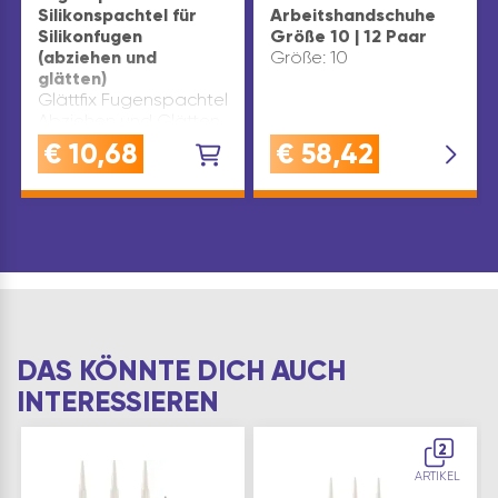
Silikonspachtel für
Arbeitshandschuhe
Silikonfugen
Größe 10 | 12 Paar
(abziehen und
Größe: 10
glätten)
Glättfix Fugenspachtel
Abziehen und Glätten
sämtlicher Silikonfugen
€
10,68
€
58,42
und
AcrylfugenPraktischer
Fugenglätter
Ausführung: rund
DAS KÖNNTE DICH AUCH
INTERESSIEREN
2
ARTIKEL