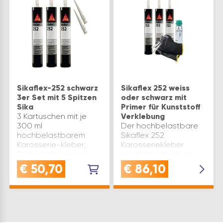
Sikaflex-252 schwarz
Sikaflex 252 weiss
3er Set mit 5 Spitzen
oder schwarz mit
Sika
Primer für Kunststoff
3 Kartuschen mit je
Verklebung
300 ml
Der hochbelastbare
hochbelastbarem
Sikaflex 252
Karosserie-kleber;
Karosseriekleber
Farbe: schwarz; mit
zeichnet sich durch
insg. 5 Stück
seinen extrem starken
€
50,70
€
86,10
KartuschenspitzenVIELSEITIG:
halt aus - ideal für die
einsetzbarer 1K
Verklebung von
Polyurethan
KunststoffVERWENDUNG:
Konstruktionsklebstoff.VORTEILE:
Sikaflex 252 wurde
hochbelastb…
speziell für extrem
stark…