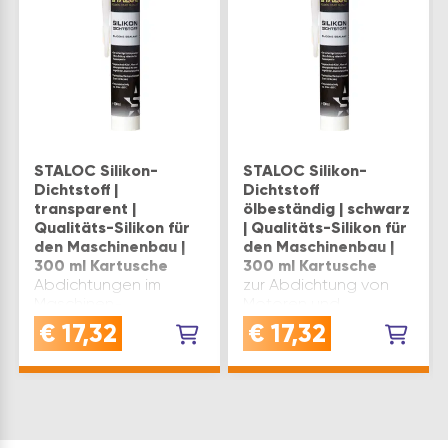
STALOC Silikon-
STALOC Silikon-
Dichtstoff |
Dichtstoff
transparent |
ölbeständig | schwarz
Qualitäts-Silikon für
| Qualitäts-Silikon für
den Maschinenbau |
den Maschinenbau |
300 ml Kartusche
300 ml Kartusche
Abdichtungen im
zur Abdichtung von
Maschinen-,
Motoren und
Apparate- und
Gehäusen in der
€
17,32
€
17,32
Getriebebau sowie in
Automobil- und
der Petrochemiehält
Motorrad-Industrie,
dynamischen
Traktorenbau,
Belastungen wie z.B.
Elektroindustrie,
Stößen und
Maschinenbau,
Vibrationen
Lebensmittelindustriehält