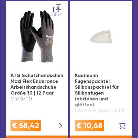
6
ARTIKEL
ATG Schutzhandschuh
Kaufmann
Maxi Flex Endurance
Fugenspachtel
Arbeitshandschuhe
Silikonspachtel für
Größe 10 | 12 Paar
Silikonfugen
Größe: 10
(abziehen und
glätten)
Glättfix Fugenspachtel
Abziehen und Glätten
sämtlicher Silikonfugen
€
58,42
€
10,68
und
AcrylfugenPraktischer