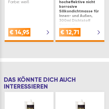
Farbe: weiß
hocheffektive nicht
korrosive
Silikondichtmasse für
Innen- und Außen,
300ml Dichtstoff
Kartusche
Farbe: weiß
€
14,95
€
12,71
DAS KÖNNTE DICH AUCH
INTERESSIEREN