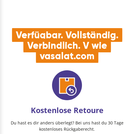
standSTALOC
dynamischen
Silikondichtstoff
Belastungen wie z.B.
ersetzt herkömmliche
Stößen und…
Feststo…
Verfügbar. Vollständig.
Verbindlich. V wie
vasalat.com
Kostenlose Retoure
Du hast es dir anders überlegt? Bei uns hast du 30 Tage
kostenloses Rückgaberecht.