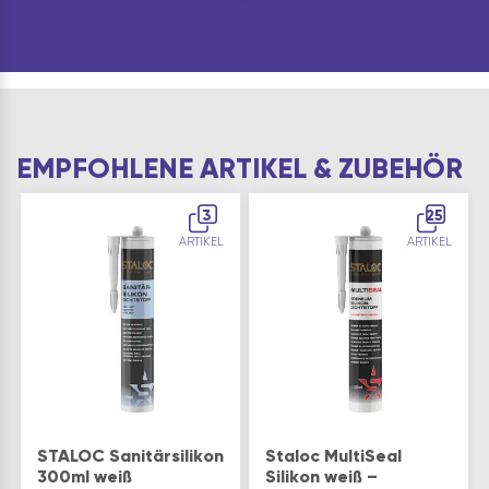
Fugenglätter
Ausführung: rund
EMPFOHLENE ARTIKEL & ZUBEHÖR
3
25
ARTIKEL
ARTIKEL
STALOC Sanitärsilikon
Staloc MultiSeal
300ml weiß
Silikon weiß –