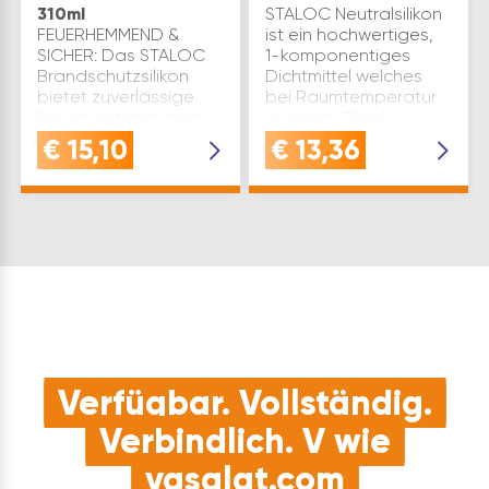
310ml
STALOC Neutralsilikon
FEUERHEMMEND &
ist ein hochwertiges,
SICHER: Das STALOC
1-komponentiges
Brandschutzsilikon
Dichtmittel welches
bietet zuverlässige
bei Raumtemperatur
Feuerbeständigkeit
zu einem Silikon-
nach DIN 4102 Klasse
Kautschuk
€
15,10
€
13,36
B1 und EN 13501-1,
ausvulkanisiert. Es
ideal für
bleibt elastisch und
feuerbeständige
kann somit
FugenabdichtungenEINFACHE
dynamischen Belastu…
ANWENDUNG: Mi…
Verfügbar. Vollständig.
Verbindlich. V wie
vasalat.com