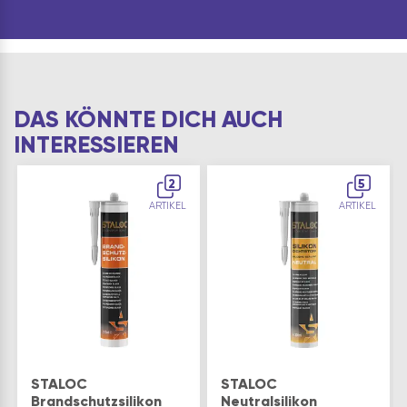
Ausführung: rund
zusätzliche
Verdünnung mi…
DAS KÖNNTE DICH AUCH
INTERESSIEREN
2
5
ARTIKEL
ARTIKEL
STALOC
STALOC
Brandschutzsilikon
Neutralsilikon