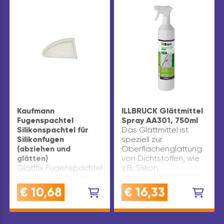
Kaufmann
ILLBRUCK Glättmittel
Fugenspachtel
Spray AA301, 750ml
Silikonspachtel für
Das Glättmittel ist
Silikonfugen
speziell zur
(abziehen und
Oberflächenglättung
glätten)
von Dichtstoffen, wie
Glättfix Fugenspachtel
z.B. Silikon,
Abziehen und Glätten
geeignetPRAKTISCH:
sämtlicher Silikonfugen
Anwendungsfertig in
€
10,68
€
16,33
und
der
AcrylfugenPraktischer
SprühflascheSOFORT
Fugenglätter
EINSATZBEREIT | Eine