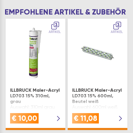
EMPFOHLENE ARTIKEL & ZUBEHÖR
3
3
ARTIKEL
ARTIKEL
ILLBRUCK Maler-Acryl
ILLBRUCK Maler-Acryl
LD703 15% 310ml,
LD703 15% 600ml,
grau
Beutel weiß
Auswahl: 310ml grau
Auswahl: 600ml weiß
€
10,00
€
11,08