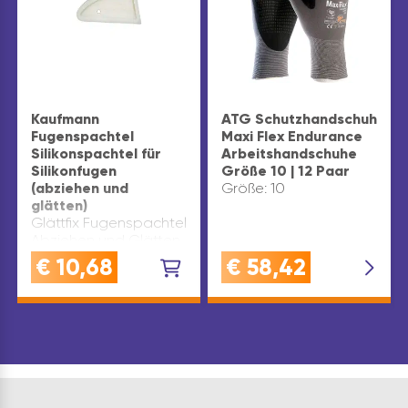
Kaufmann
ATG Schutzhandschuh
Fugenspachtel
Maxi Flex Endurance
Silikonspachtel für
Arbeitshandschuhe
Silikonfugen
Größe 10 | 12 Paar
(abziehen und
Größe: 10
glätten)
Glättfix Fugenspachtel
Abziehen und Glätten
sämtlicher Silikonfugen
€
10,68
€
58,42
und
AcrylfugenPraktischer
Fugenglätter
Ausführung: rund