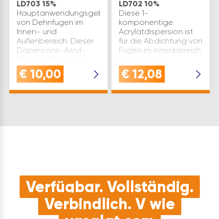
LD703 15%
LD702 10%
Hauptanwendungsgebiet:Abdichtung
Diese 1-
von Dehnfugen im
komponentige
Innen- und
Acrylatdispersion ist
Außenbereich. Dieser
für die Abdichtung von
Dispersions-Acryl-
Fugen im Innenbereich
Dichtstoff ist für die
mit geringer
Abdichtung von
Bewegung sowie für
€
10,00
€
12,08
Anschlussfugen
die Abdichtung von
zwischen
Fugen und
Fenster-/Türrahmen
Anschlüssen z. B. an
und Mauerwerk, P…
Decken,
Leichtbauwänden,
Fe…
Verfügbar. Vollständig.
Verbindlich. V wie