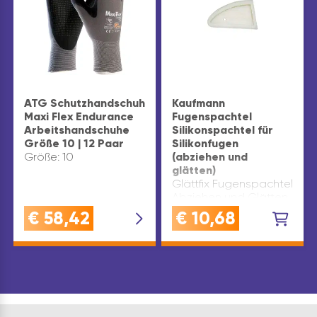
ATG Schutzhandschuh
Kaufmann
Maxi Flex Endurance
Fugenspachtel
Arbeitshandschuhe
Silikonspachtel für
Größe 10 | 12 Paar
Silikonfugen
Größe: 10
(abziehen und
glätten)
Glättfix Fugenspachtel
Abziehen und Glätten
sämtlicher Silikonfugen
€
58,42
€
10,68
und
AcrylfugenPraktischer
Fugenglätter
Ausführung: rund