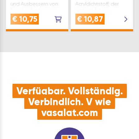
und Ausbessern von
Acryldichtstoff, der
Beschädigungen in
optimal für die
Struktur- und
diffusionsdichtere
€
10,75
€
10,87
Reibeputzen. Repacryl
Bauanschlussfuge im
D ist eine plasto-
Innenbereich zwischen
elastische
Mauerwerk und Tür
Acrylspachtelmasse
bzw. Fenster geeignet
mit körniger Struktur f…
…
Verfügbar. Vollständig.
Verbindlich. V wie
vasalat.com