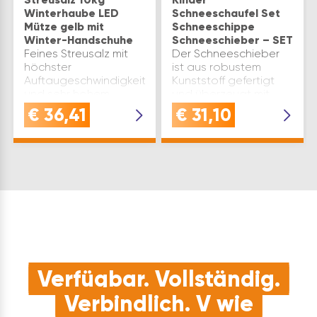
Winterhaube LED
Schneeschaufel Set
Mütze gelb mit
Schneeschippe
Winter-Handschuhe
Schneeschieber – SET
Feines Streusalz mit
Der Schneeschieber
höchster
ist aus robustem
Auftaugeschwindigkeit
Kunststoff gefertigt
und sehr hohem
und überzeugt mit
Reinheitsgrad - ideal
einem stabilem
€
36,41
€
31,10
als Streumittel gegen
Holzstiel und einem
GlatteisKlumpfreies
komfortablen D-
Streusalz - das
GriffLeichte und doch
Auftausalz klumpt
sehr robuste
nicht und ist immer
Schneeschaufel -
Einsatzberei…
ideal für KinderDie …
Verfügbar. Vollständig.
Verbindlich. V wie