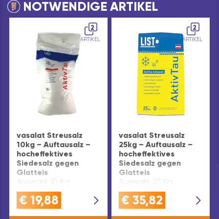
NOTWENDIGE ARTIKEL
2
2
ARTIKEL
ARTIKEL
vasalat Streusalz
vasalat Streusalz
10kg – Auftausalz –
25kg – Auftausalz –
hocheffektives
hocheffektives
Siedesalz gegen
Siedesalz gegen
Glatteis
Glatteis
Auswahl: 10 Kg
Auswahl: 25 Kg
€
19,88
€
35,82