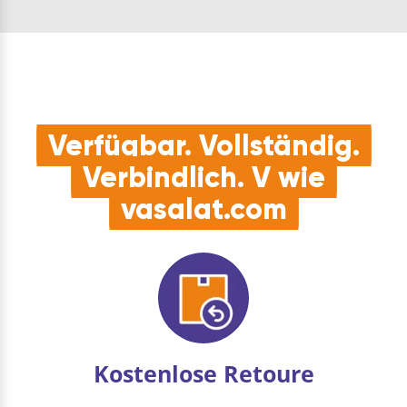
nicht und ist immer
Kunststoff mit Alu-Stiel
Einsatzberei…
Abmessung: 550 x 370
mm | Stiellänge: 1500
mmDiese Schneesch…
Verfügbar. Vollständig.
Verbindlich. V wie
vasalat.com
Kostenlose Retoure