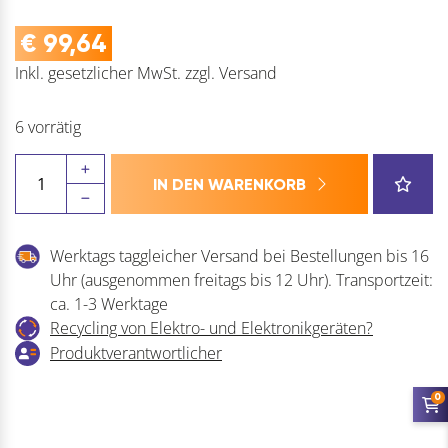
€
99,64
Inkl. gesetzlicher MwSt.
zzgl.
Versand
6 vorrätig
Offner
IN DEN WARENKORB
Streuhwagen
mit
Streubreite
Werktags taggleicher Versand bei Bestellungen bis 16
2-
Uhr (ausgenommen freitags bis 12 Uhr). Transportzeit:
3
ca. 1-3 Werktage
Meter
Recycling von Elektro- und Elektronikgeräten?
-
Produktverantwortlicher
Schleuderstreuer
für
0
Streusalz
bis