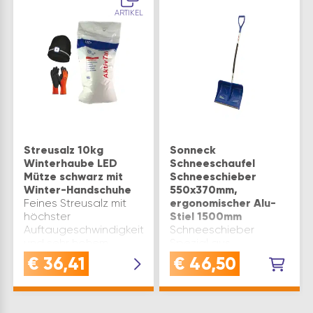
ARTIKEL
Streusalz 10kg
Sonneck
Winterhaube LED
Schneeschaufel
Mütze schwarz mit
Schneeschieber
Winter-Handschuhe
550x370mm,
Feines Streusalz mit
ergonomischer Alu-
höchster
Stiel 1500mm
Auftaugeschwindigkeit
Schneeschieber
und sehr hohem
Spezial aus
Reinheitsgrad - ideal
hochwertigem
€
36,41
€
46,50
als Streumittel gegen
Kunststoff mit doppelt
GlatteisKlumpfreies
gebogenem,
Streusalz - das
ergonomischen Alu-
Auftausalz klumpt
StielSchneeschaufel