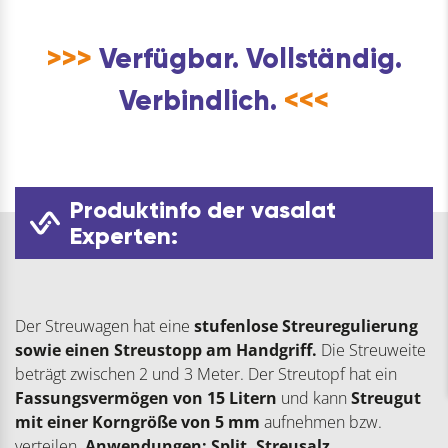
max.
5mm
>>>
Verfügbar. Vollständig.
Korngröße,
15
Verbindlich.
<<<
Liter
Menge
Produktinfo der vasalat
Experten:
Der Streuwagen hat eine
stufenlose Streuregulierung
sowie einen Streustopp am Handgriff.
Die Streuweite
beträgt zwischen 2 und 3 Meter. Der Streutopf hat ein
Fassungsvermögen von 15 Litern
und kann
Streugut
mit einer Korngröße von 5 mm
aufnehmen bzw.
verteilen.
Anwendungen:
Split, Streusalz,