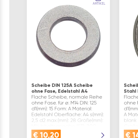
ARTIKEL
Scheibe DIN 125A Scheibe
Schei
ohne Fase, Edelstahl A4
Stahl
Flache Scheibe, normale Reihe
Flach
ohne Fase. für ø: M14 DIN: 125
ohne F
d1(mm): 15 Form: A Material:
d1(mm)
Edelstahl Oberfläche: A4 s(mm):
A Mate
2,5 d2 max.(mm): 28 Größe(mm):
blank 
M14 Inhaltsangabe (ST): 300
Größe
Festig
€
10,20
€
1