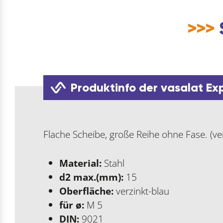
>>>
Produktinfo der vasalat Ex
Flache Scheibe, große Reihe ohne Fase. (ve
Material:
Stahl
d2 max.(mm):
15
Oberfläche:
verzinkt-blau
für ø:
M 5
DIN:
9021