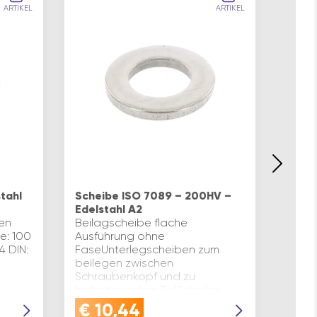
ARTIKEL
ARTIKEL
Schei
200HV
tahl
Scheibe ISO 7089 – 200HV –
Flach
Edelstahl A2
Zylin
en
Beilagscheibe flache
DIN 4
e: 100
Ausführung ohne
20 für
4 DIN:
FaseUnterlegscheiben zum
Oberf
beilegen zwischen
Stahl
Schraubenkopf und zu
Festi
befestigendem TeilScheibe
nach ISO 7089 (ähnlich DIN 125)
€
10,44
€
1
200 HV