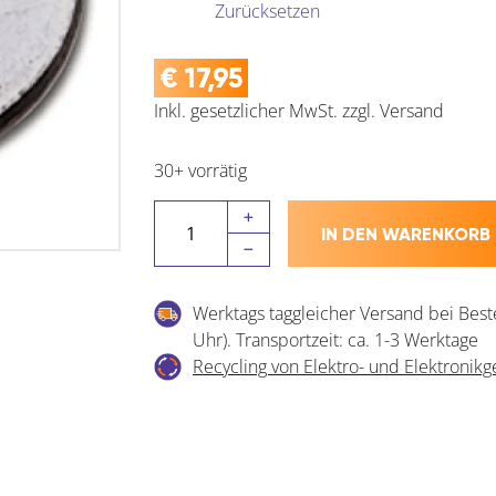
Zurücksetzen
€
17,95
Inkl. gesetzlicher MwSt.
zzgl.
Versand
30+ vorrätig
Scheibe
IN DEN WARENKORB
ISO
7093
-1
Werktags taggleicher Versand bei Best
200HV
Uhr). Transportzeit: ca. 1-3 Werktage
Stahl
Recycling von Elektro- und Elektronikg
verzinkt-
blau
Menge