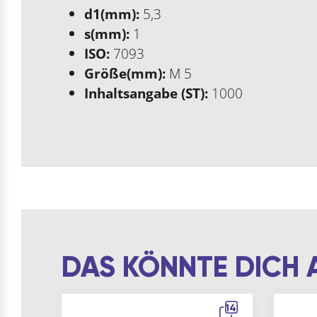
d1(mm):
5,3
s(mm):
1
ISO:
7093
Größe(mm):
M 5
Inhaltsangabe (ST):
1000
DAS KÖNNTE DICH 
14