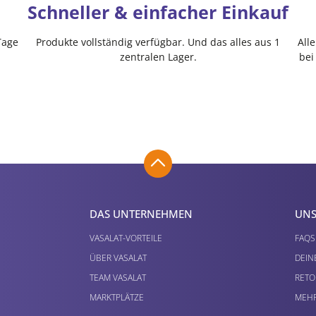
Schneller & einfacher Einkauf
Tage
Produkte vollständig verfügbar. Und das alles aus 1
All
zentralen Lager.
bei
DAS UNTERNEHMEN
UNS
VASALAT-VORTEILE
FAQS
ÜBER VASALAT
DEIN
TEAM VASALAT
RETO
MARKTPLÄTZE
MEHR