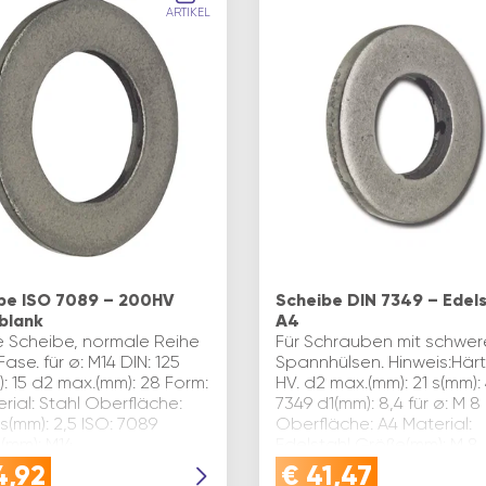
ARTIKEL
be ISO 7089 – 200HV
Scheibe DIN 7349 – Edels
 blank
A4
e Scheibe, normale Reihe
Für Schrauben mit schwer
ase. für ø: M14 DIN: 125
Spannhülsen. Hinweis:Härt
: 15 d2 max.(mm): 28 Form:
HV. d2 max.(mm): 21 s(mm): 
rial: Stahl Oberfläche:
7349 d1(mm): 8,4 für ø: M 8
s(mm): 2,5 ISO: 7089
Oberfläche: A4 Material:
(mm): M14
Edelstahl Größe(mm): M 8
keitsklasse: 200HV Inhalt…
Inhaltsangabe (ST): 500…
4,92
€
41,47