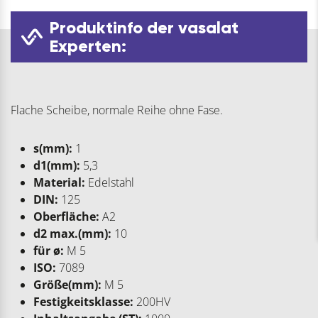
Produktinfo der vasalat
Experten:
Flache Scheibe, normale Reihe ohne Fase.
s(mm):
1
d1(mm):
5,3
Material:
Edelstahl
DIN:
125
Oberfläche:
A2
d2 max.(mm):
10
für ø:
M 5
ISO:
7089
Größe(mm):
M 5
Festigkeitsklasse:
200HV