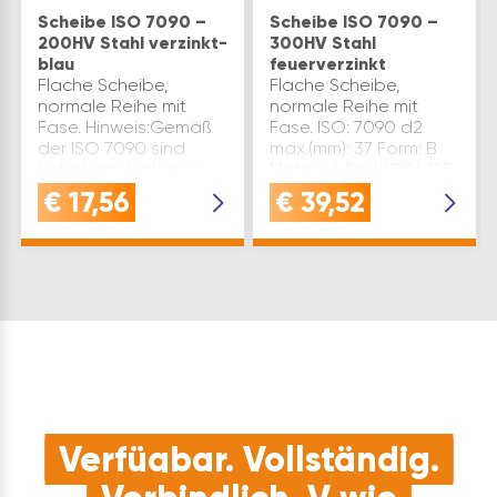
Scheibe ISO 7090 –
Scheibe ISO 7090 –
200HV Stahl verzinkt-
300HV Stahl
blau
feuerverzinkt
Flache Scheibe,
Flache Scheibe,
normale Reihe mit
normale Reihe mit
Fase. Hinweis:Gemäß
Fase. ISO: 7090 d2
der ISO 7090 sind
max.(mm): 37 Form: B
Unterlegscheiben in
Material: Stahl DIN: 125
der Form B (mit Fase)
d1(mm): 21 s(mm): 3 für
€
17,56
€
39,52
nur für die metrischen
ø: M20 Oberfläche:
Abmessungen M5 bis
feuerverzinkt
M64 spezifiziert. Für
Größe(mm): M20
kleinere Abmessunge…
Festigkeitsklasse:
300HV I…
Verfügbar. Vollständig.