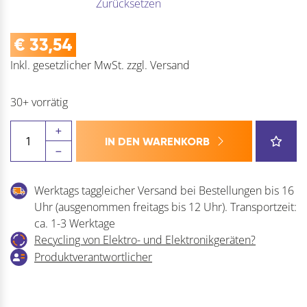
Zurücksetzen
€
33,54
Inkl. gesetzlicher MwSt.
zzgl.
Versand
30+ vorrätig
ROTO
IN DEN WARENKORB
NX
Falzeckband
T
Werktags taggleicher Versand bei Bestellungen bis 16
mit
Uhr (ausgenommen freitags bis 12 Uhr). Transportzeit:
Nutführung
ca. 1-3 Werktage
Holz
Recycling von Elektro- und Elektronikgeräten?
12/20-
Produktverantwortlicher
13
Menge