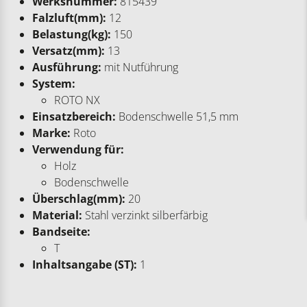
Werksnummer:
815439
Falzluft(mm):
12
Belastung(kg):
150
Versatz(mm):
13
Ausführung:
mit Nutführung
System:
ROTO NX
Einsatzbereich:
Bodenschwelle 51,5 mm
Marke:
Roto
Verwendung für:
Holz
Bodenschwelle
Überschlag(mm):
20
Material:
Stahl verzinkt silberfärbig
Bandseite:
T
Inhaltsangabe (ST):
1