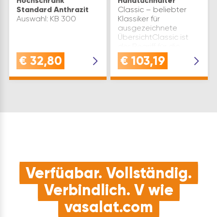
Hochschrank
Handtuchhalter
Standard Anthrazit
Classic – beliebter
Auswahl: KB 300
Klassiker für
ausgezeichnete
ÜbersichtClassic ist
der Begriff für die
klassische
€
32,80
€
103,19
Korbablage aus
Draht. Optimal
geeignet für den
Hauswirtschaftsbereich,
aber auch in der Kü…
Verfügbar. Vollständig.
Verbindlich. V wie
vasalat.com