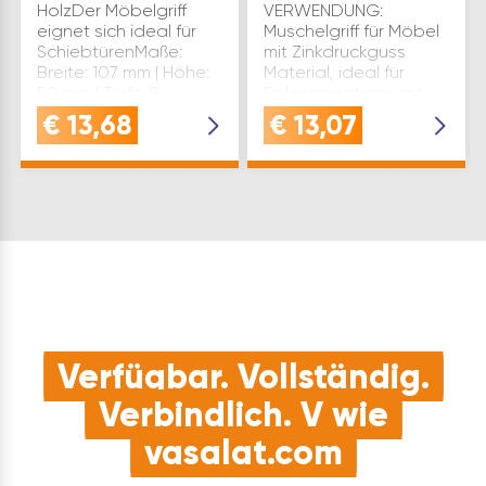
HolzDer Möbelgriff
VERWENDUNG:
eignet sich ideal für
Muschelgriff für Möbel
SchiebtürenMaße:
mit Zinkdruckguss
Breite: 107 mm | Höhe:
Material, ideal für
50 mm | Tiefe: 9
Einlassmontage mit
mmEinlassmaß: 102 x
M4-Schrauben und
€
13,68
€
13,07
45 mm | Einlasstiefe: 11
schwarz matt
mmLIEFERUMFANG:…
OberflächeQUALITÄT:
Der Muschelgriff aus
Zinkdruckguss bietet
eine schwarz …
Verfügbar. Vollständig.
Verbindlich. V wie
vasalat.com