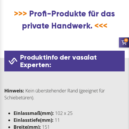
>>>
Profi-Produkte für das
private Handwerk.
<<<
0
Produktinfo der vasalat
Experten:
Hinweis:
Kein überstehender Rand (geeignet für
Schiebetüren).
Einlassmaß(mm):
102 x 25
Einlasstiefe(mm):
11
Breite(mm):
151