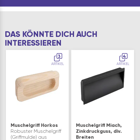
Werkzeugen und
Oberflächen, auch für
Hände geeig…
DAS KÖNNTE DICH AUCH
INTERESSIEREN
3
4
ARTIKEL
ARTIKEL
Muschelgriff Horkos
Muschelgriff Miach,
Robuster Muschelgriff
Zinkdruckguss, div.
(Griffmulde) aus
Breiten