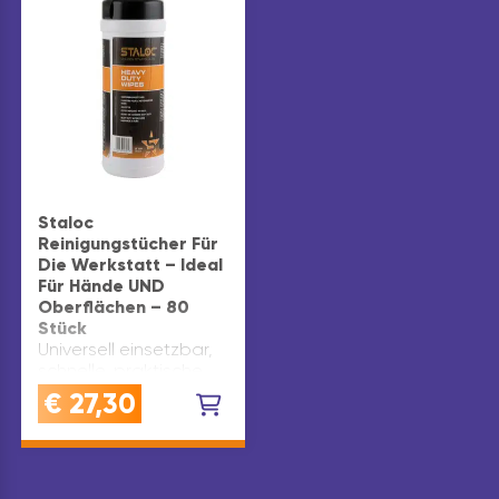
Staloc
Reinigungstücher Für
Die Werkstatt – Ideal
Für Hände UND
Oberflächen – 80
Stück
Universell einsetzbar,
schnelle, praktische
und hoch-wirksame
€
27,30
Reinigungstücher,
raue Oberfläche für
noch stärkere
Reinigungswirkungzur
Reinigung von