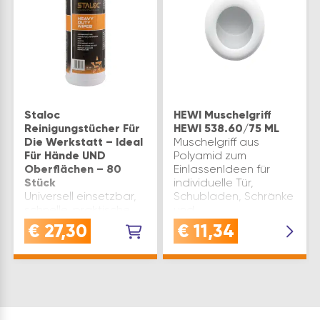
Staloc
HEWI Muschelgriff
Reinigungstücher Für
HEWI 538.60/75 ML
Die Werkstatt – Ideal
Muschelgriff aus
Für Hände UND
Polyamid zum
Oberflächen – 80
EinlassenIdeen für
Stück
individuelle Tür,
Universell einsetzbar,
Schubladen, Schränke
schnelle, praktische
und
und hoch-wirksame
SchrankAbmessungen:
€
27,30
€
11,34
Reinigungstücher,
Einlasstiefe: 13mm |
raue Oberfläche für
Durchmesser: 60mm |
noch stärkere
Tiefe: 7mm |
Reinigungswirkungzur
Einlassdurchmesser:
Reinigung von
55mmBefesti…
Werkzeugen und
Oberflächen, auch für