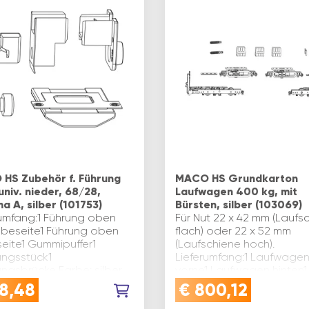
HS Zubehör f. Führung
MACO HS Grundkarton
univ. nieder, 68/28,
Laufwagen 400 kg, mit
a A, silber (101753)
Bürsten, silber (103069)
rumfang:1 Führung oben
Für Nut 22 x 42 mm (Laufs
ebeseite1 Führung oben
flach) oder 22 x 52 mm
eite1 Gummipuffer1
(Laufschiene hoch).
ungsstück1
Lieferumfang:1 Laufwage
ungsbrücke Farbe: silber
vorne1 Laufwagen hinten1
 MACO HS System
Zusatzlaufwagen vorne1
8,48
€
800,12
rsal nieder“ Schema: A /
Zusatzlaufwagen hinten2