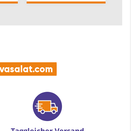
6 m…
Maco Inhaltsangabe (BT): 1
e vasalat.com
Taggleicher Versand