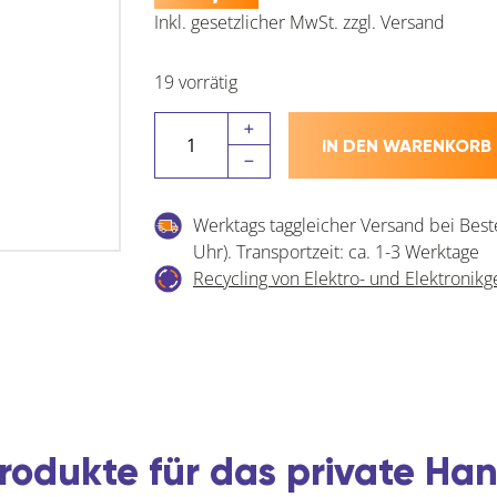
Inkl. gesetzlicher MwSt.
zzgl.
Versand
19 vorrätig
MACO
IN DEN WARENKORB
HS
Mittelverschluss
senkrecht,
Werktags taggleicher Versand bei Best
verstellbar,
Uhr). Transportzeit: ca. 1-3 Werktage
silber
Recycling von Elektro- und Elektronikg
(44652)
Menge
rodukte für das private H