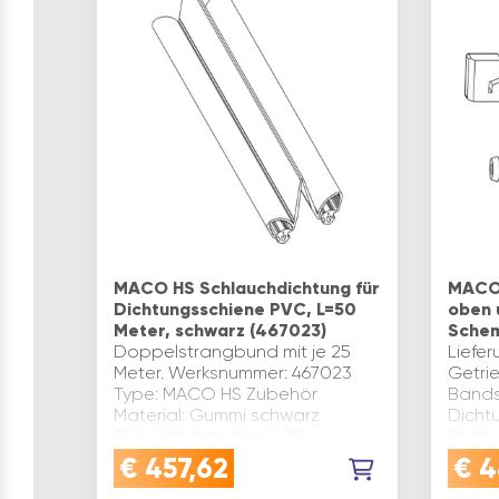
MACO HS Schlauchdichtung für
MACO 
Dichtungsschiene PVC, L=50
oben 
Meter, schwarz (467023)
Schem
Doppelstrangbund mit je 25
Liefe
Meter. Werksnummer: 467023
Getri
Type: MACO HS Zubehör
Bands
Material: Gummi schwarz
Dicht
Flügelabstand(mm): 28
Dicht
Länge(m): 50 Marke: Maco
Type:
€
457,62
€
4
Inhaltsangabe (m): 50
„unive