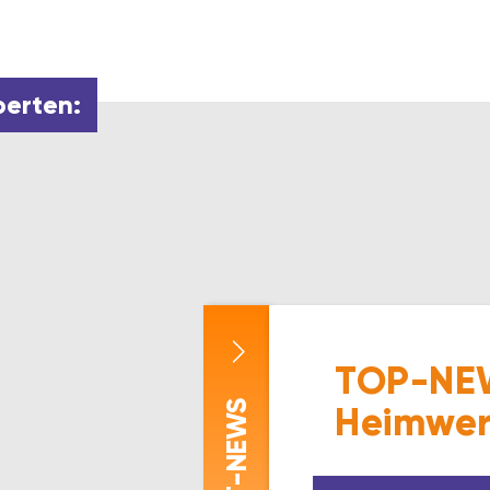
perten:
TOP-NEW
-NEWS
Heimwer