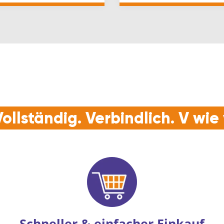
 /…
Verbindungsstangen L=9
ollständig. Verbindlich. V wi
Schneller & einfacher Einkauf