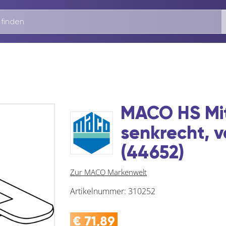
MACO HS Mit
senkrecht, ve
(44652)
Zur MACO Markenwelt
Artikelnummer:
310252
€
71,89