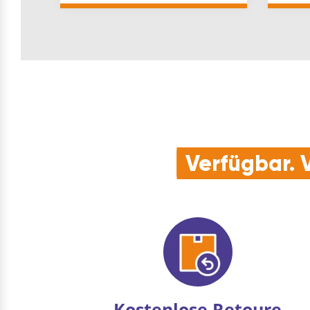
C / G
Verfügbar. V
Kostenlose Retoure