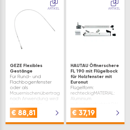
2
2
ARTIKEL
ARTIKEL
GEZE Flexibles
HAUTAU Öffnerschere
Gestänge
FL 190 mit Flügelbock
Für Rund- und
für Holzfenster mit
Flachbogenfenster
Euronut
oder als
Flügelform:
Mauernischenübertragung.Je
rechteckigMATERIAL:
nach Anwendung wird
Aluminium
das passende
pulverbeschichtet RAL
Zubehör dazu
9016
€
88,81
€
37,19
benötigt.HINWEIS:
verkehrsweißLIEFERUMFANG
Nischentiefe gilt bei
mit Scherenhalter,
Verwendung als
Universalflügelbock