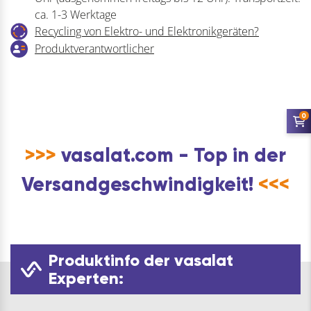
441
ca. 1-3 Werktage
-
Recycling von Elektro- und Elektronikgeräten?
520
Produktverantwortlicher
Silber
Menge
0
>>>
vasalat.com - Top in der
Versandgeschwindigkeit!
<<<
Produktinfo der vasalat
Experten: