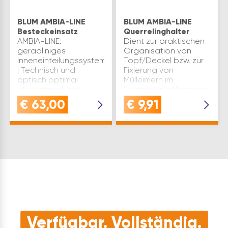
BLUM AMBIA-LINE
BLUM AMBIA-LINE
Besteckeinsatz
Querrelinghalter
AMBIA-LINE:
Dient zur praktischen
geradliniges
Organisation von
Inneneinteilungssystem
Topf/Deckel bzw. zur
| Technisch und
Fixierung von
optisch optimal
Mülleimern im
abgestimmt auf
FrontauszugMontage
LEGRABOXRahmen mit
durch einfaches
€
63,00
€
9,91
Magnetplatte zur
Aufstecken auf die
magnetischen
ZargeWerksnummer: ZC7U1
Anwendung an der
23,5 mm
Zarge bzw.
Holzrückwand mittels
Adap…
Verfügbar. Vollständig.