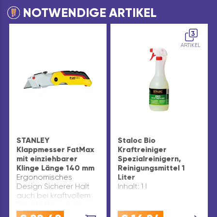
NOTWENDIGE ARTIKEL
3
ARTIKEL
STANLEY
Staloc Bio
Klappmesser FatMax
Kraftreiniger
mit einziehbarer
Spezialreinigern,
Klinge Länge 140 mm
Reinigungsmittel 1
Ergonomisches
Liter
Design Sicherer Halt
Inhalt: 1 l
auch bei kraftvollem
Einsatz Messer mit
einziehbarer Klinge