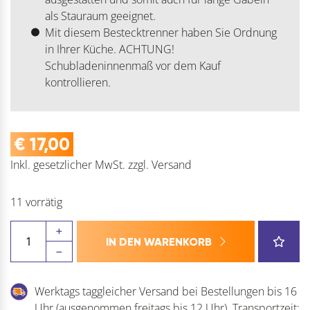
als Stauraum geeignet.
Mit diesem Bestecktrenner haben Sie Ordnung
in Ihrer Küche. ACHTUNG!
Schubladeninnenmaß vor dem Kauf
kontrollieren.
€
17,00
Inkl. gesetzlicher MwSt.
zzgl.
Versand
11 vorrätig
HETTICH
IN DEN WARENKORB
OrgaTray
440
Besteckeinsatz
Werktags taggleicher Versand bei Bestellungen bis 16
T
Uhr (ausgenommen freitags bis 12 Uhr). Transportzeit: