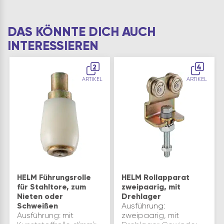
DAS KÖNNTE DICH AUCH
INTERESSIEREN
2
4
ARTIKEL
ARTIKEL
HELM Führungsrolle
HELM Rollapparat
für Stahltore, zum
zweipaarig, mit
Nieten oder
Drehlager
Schweißen
Ausführung:
Ausführung: mit
zweipaarig, mit