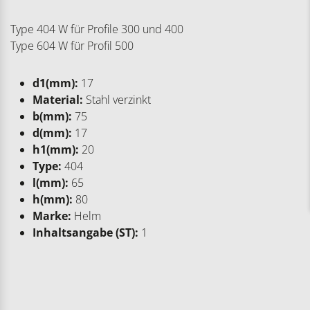
Type 404 W für Profile 300 und 400
Type 604 W für Profil 500
d1(mm):
17
Material:
Stahl verzinkt
b(mm):
75
d(mm):
17
h1(mm):
20
Type:
404
l(mm):
65
h(mm):
80
Marke:
Helm
Inhaltsangabe (ST):
1