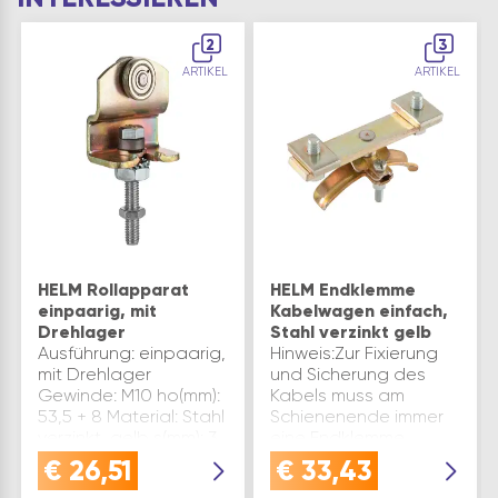
2
3
ARTIKEL
ARTIKEL
HELM Rollapparat
HELM Endklemme
einpaarig, mit
Kabelwagen einfach,
Drehlager
Stahl verzinkt gelb
Ausführung: einpaarig,
Hinweis:Zur Fixierung
mit Drehlager
und Sicherung des
Gewinde: M10 ho(mm):
Kabels muss am
53,5 + 8 Material: Stahl
Schienenende immer
verzinkt, gelb s(mm): 3
eine Endklemme
Tragkraft(kg): 30 Type:
gesetzt werden.Auf
€
26,51
€
33,43
185 Verwendung: Tore
Anfrage auch mit 2-