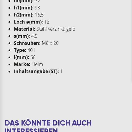
h0(mm):
72
h1(mm):
93
h2(mm):
16,5
Loch ø(mm):
13
Material:
Stahl verzinkt, gelb
s(mm):
4,5
Schrauben:
M8 x 20
Type:
401
l(mm):
68
Marke:
Helm
Inhaltsangabe (ST):
1
DAS KÖNNTE DICH AUCH
INTERESSIEREN