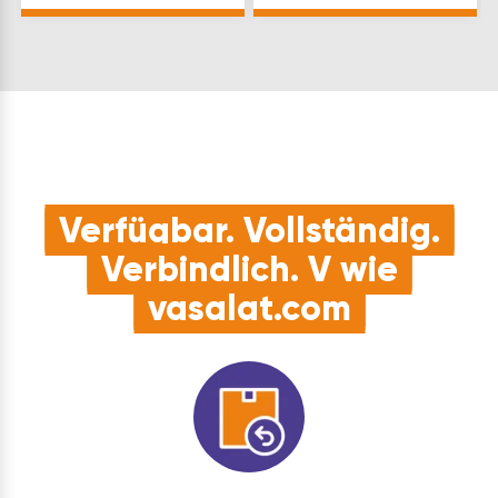
mit drehender
oder 3- facher
Bewegung h1(mm): 98
Leitungsschale
l(mm): 50 M…
lieferbar. Kabel Ø(mm):
8 – 15 h0…
Verfügbar. Vollständig.
Verbindlich. V wie
vasalat.com