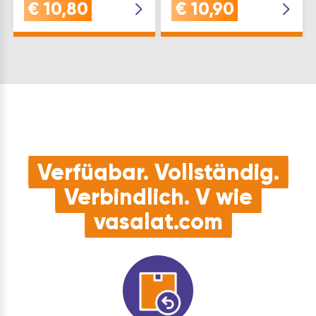
Gewinde: M12 Material:
b(mm): 38 Profil: 100
€
10,80
€
10,90
Stahl verzinkt, gelb
s(mm): 3 l(mm): 40
Type: 393 b(mm): 24
Marke: Helm
l(mm): 160 h(mm): 11
Inhaltsangabe (ST): 1
Marke: Helm
Inhaltsangabe (ST): 1
Verfügbar. Vollständig.
Verbindlich. V wie
vasalat.com