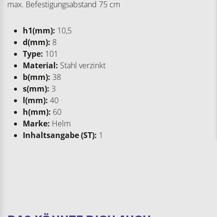
max. Befestigungsabstand 75 cm
h1(mm):
10,5
d(mm):
8
Type:
101
Material:
Stahl verzinkt
b(mm):
38
s(mm):
3
l(mm):
40
h(mm):
60
Marke:
Helm
Inhaltsangabe (ST):
1