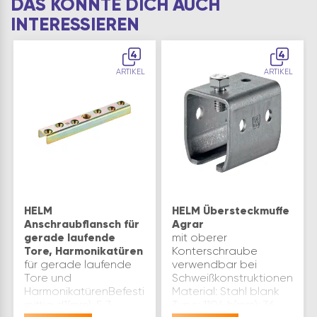
DAS KÖNNTE DICH AUCH
INTERESSIEREN
4
4
ARTIKEL
ARTIKEL
HELM
HELM Übersteckmuffe
Anschraubflansch für
Agrar
gerade laufende
mit oberer
Tore, Harmonikatüren
Konterschraube
für gerade laufende
verwendbar bei
Tore und
Schweißkonstruktionen
HarmonikatürenBefestigungsloch
Material: Stahl blank
mittig d1(mm): 5,3
Type: 1104 h(mm): 36