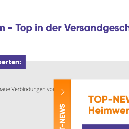
 - Top in der Versandgesc
perten:
naue Verbindungen von zwei Schienen
TOP-NEW
-NEWS
Heimwer