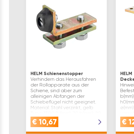
HELM Schienenstopper
HELM
Verhindern das Herausfahren
Decke
der Rollapparate aus der
Hinwe
Schiene, sind aber zum
Befes
alleinigen Abfangen der
b(mm):
Schiebeflügel nicht geeignet.
h0(mm)
Material: Stahl verzinkt, gelb
ø(mm):
Type: 1300 P l(mm): 70 b(mm): 20
verzin
h(m…
10 Typ
€
10,67
€
1
Marke