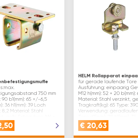
HELM Rollapparat einpaa
nbefestigungsmuffe
für gerade laufende Tore
is:max.
Ausführung: einpaarig Ge
tigungsabstand 750 mm
M12 h(mm): 52 + 20 b(mm):
 90 b1(mm): 65 +/-6,5
Material: Stahl verzinkt, g
: 36 h1(mm): 39 Loch
Tragkraft(kg): 65 Type: 39
 8,2 Material: Stahl
Verwendung: geradlaufe
kt, gelb Schrauben: M6 x
Tore d1(mm): 28 h1(mm): 31 
e: 102 s(mm): 3 l(mm): 40
2,50
€
20,63
: Helm …