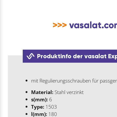
>>>
vasalat.com
Produktinfo der vasalat Ex
mit Regulierungsschrauben für passge
Material:
Stahl verzinkt
s(mm):
6
Type:
1503
l(mm):
180