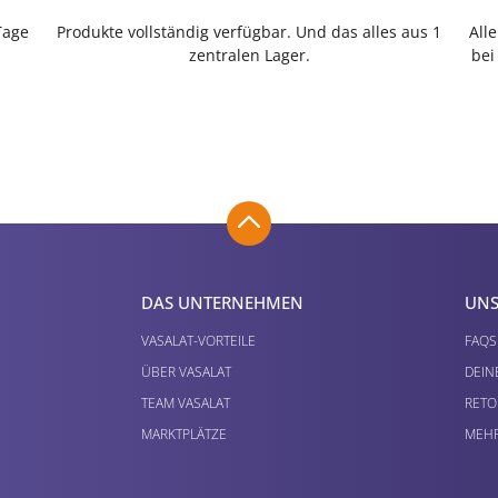
Tage
Produkte vollständig verfügbar. Und das alles aus 1
All
zentralen Lager.
bei
DAS UNTERNEHMEN
UNS
VASALAT-VORTEILE
FAQS
ÜBER VASALAT
DEIN
TEAM VASALAT
RETO
MARKTPLÄTZE
MEHR