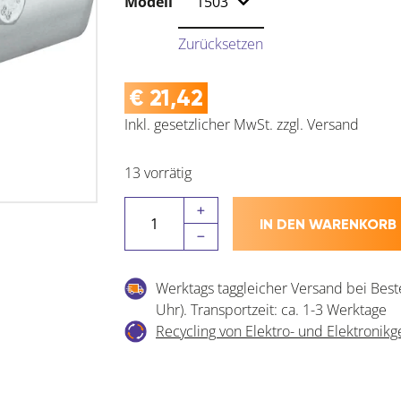
Modell
Zurücksetzen
€
21,42
Inkl. gesetzlicher MwSt.
zzgl.
Versand
13 vorrätig
HELM
IN DEN WARENKORB
Verbindungsmuffe
Agrar
Menge
Werktags taggleicher Versand bei Best
Uhr). Transportzeit: ca. 1-3 Werktage
Recycling von Elektro- und Elektronikg