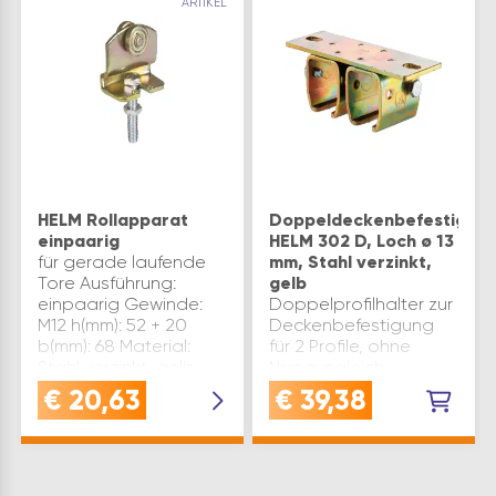
ARTIKEL
HELM Rollapparat
Doppeldeckenbefestigung
einpaarig
HELM 302 D, Loch ø 13
für gerade laufende
mm, Stahl verzinkt,
Tore Ausführung:
gelb
einpaarig Gewinde:
Doppelprofilhalter zur
M12 h(mm): 52 + 20
Deckenbefestigung
b(mm): 68 Material:
für 2 Profile, ohne
Stahl verzinkt, gelb
Niveausgleich
Tragkraft(kg): 65 Type:
Hinweis:max.
€
20,63
€
39,38
390 Verwendung:
Befestigungsabstand
geradlaufende Tore
750 mm Type: 302 D
d1(mm): 28 h1(mm): 31 …
d(mm): 13 h(mm): 52
Material: Stahl verzinkt,
gelb b(mm): 165 b1(mm):