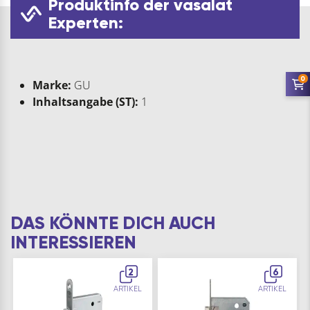
Produktinfo der vasalat
Experten:
0
Marke:
GU
Inhaltsangabe (ST):
1
DAS KÖNNTE DICH AUCH
INTERESSIEREN
2
6
ARTIKEL
ARTIKEL