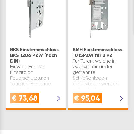
BKS Einstemmschloss
BMH Einstemmschloss
BKS 1206 PZW (nach
1015PZW für 2 PZ
DIN)
Für Türen, welche in
Hinweis: Für den
zwei voneinander
Einsatz an
getrennte
Feuerschutztüren
Schließanlagen
tauglich. Freigabe
einbezogen werden
durch den
sollen.Auch zur
Türblatthersteller
Doppelnutzung eines
€
73,68
€
95,04
erforderlich.
EUROKEY-Zylinders mit
Dornmaß(mm): 65
einem zweiten Zylinder
Entfernung(mm): 72
für Reinigung oder
Geprüft nach Norm:
berechtigte Nutz…
DIN 18250 Klasse 5
Kastenbreite(mm):…