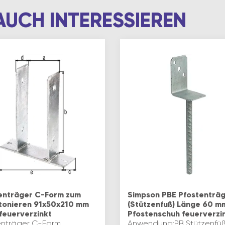
AUCH INTERESSIEREN
enträger C-Form zum
Simpson PBE Pfostenträ
tonieren 91x50x210 mm
(Stützenfuß) Länge 60 m
 feuerverzinkt
Pfostenschuh feuerverzi
enträger C-Form
Anwendung:PB Stützenfü