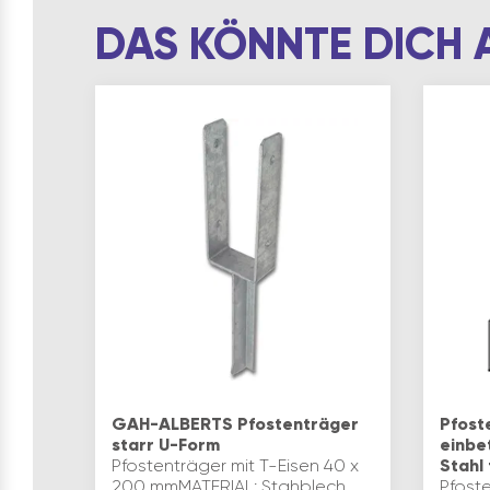
DAS KÖNNTE DICH 
GAH-ALBERTS Pfostenträger
Pfost
starr U-Form
einbe
Pfostenträger mit T-Eisen 40 x
Stahl
200 mmMATERIAL: Stahblech
Pfost