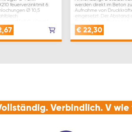
210 feuerverzinktmit 6
werden direkt im Beton zu
nlochungen Ø 10,5
Aufnahme von Druckkräft
hlblech
eingesetzt. Der Abstand 
zverzinktMaß C: 60mm |
Platte bis zum Beton soll
: 200mm | Maß B: 50mm |
maximal 50mm betragen.
2,67
€
22,30
alstärke: 4mm | Maß A:
A(mm): 70 B(mm): 60 C(mm)
D(mm): 450 M…
ollständig. Verbindlich. V wi