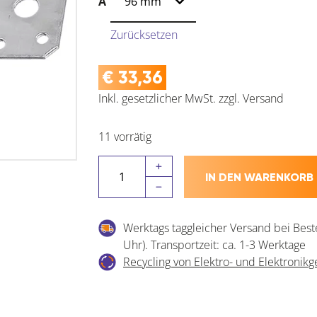
A
Zurücksetzen
€
33,36
Inkl. gesetzlicher MwSt.
zzgl.
Versand
11 vorrätig
GAH-
IN DEN WARENKORB
ALBERTS
Flachverbinder
-
Werktags taggleicher Versand bei Best
Stahl
Uhr). Transportzeit: ca. 1-3 Werktage
sendzimirverzinkt
Recycling von Elektro- und Elektronikg
mit
CE-
Kennzeichnung
Menge