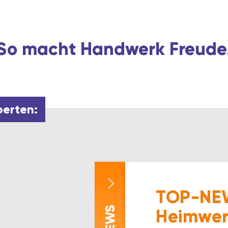
So macht Handwerk Freude
perten:
TOP-NEW
5
-NEWS
Heimwer