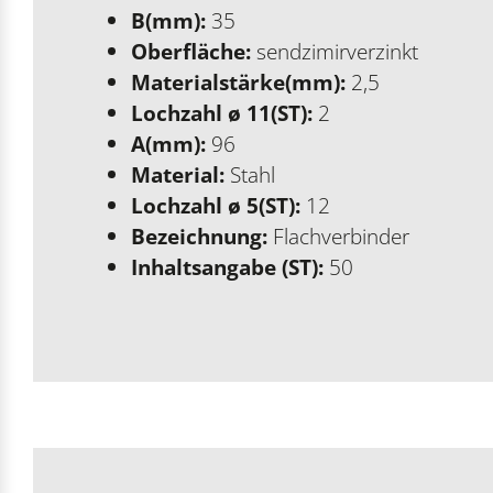
B(mm):
35
Oberfläche:
sendzimirverzinkt
Materialstärke(mm):
2,5
Lochzahl ø 11(ST):
2
A(mm):
96
Material:
Stahl
Lochzahl ø 5(ST):
12
Bezeichnung:
Flachverbinder
Inhaltsangabe (ST):
50