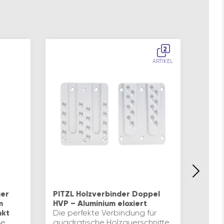
2
ARTIKEL
Simp
(Stüt
ger
PITZL Holzverbinder Doppel
Pfost
m
HVP – Aluminium eloxiert
Diese
nkt
Die perfekte Verbindung für
zur M
ße
quadratische Holzquerschnitte