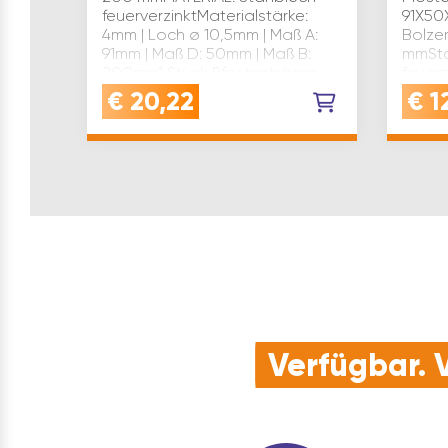
feuerverzinktMaterialstärke:
91X50X
4mm | Loch ø 10,5mm | Maß A:
Bolze
91mm | Maß D: 50mm | Maß B:
mmSta
200mm1 Stück Pfostenträger
feuer
Maß H
€
20,22
€
1
Materi
91mm
Verfügbar. V