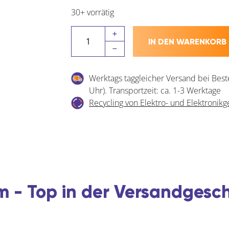
30+ vorrätig
PITZL
IN DEN WARENKORB
Holzverbinder
HVP
-
Werktags taggleicher Versand bei Best
Aluminium
Uhr). Transportzeit: ca. 1-3 Werktage
eloxiert
Recycling von Elektro- und Elektronikg
Menge
 - Top in der Versandgesc