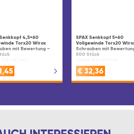
Senkkopf 4,5×60
SPAX Senkkopf 5×60
ewinde Torx20 Wirox
Vollgewinde Torx20 Wiro
uben mit Bewertung –
Schrauben mit Bewertun
tück
500 Stück
: 4.5x 60 mm
Größe: 5.0x 60 mm
1,45
€
32,36