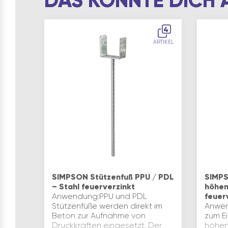
DAS KÖNNTE DICH 
4
ARTIKEL
SIMPSON Stützenfuß PPU / PDL
SIMPS
– Stahl feuerverzinkt
höhen
Anwendung:PPU und PDL
feuer
Stützenfüße werden direkt im
Anwen
Beton zur Aufnahme von
zum E
Druckkräften eingesetzt. Der
höhen