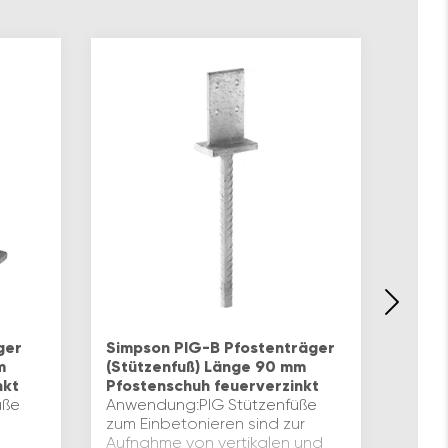
PITZL
HVP –
ger
Simpson PIG-B Pfostenträger
Holz 
m
(Stützenfuß) Länge 90 mm
Holz 
nkt
Pfostenschuh feuerverzinkt
Nebe
üße
Anwendung:PIG Stützenfüße
oder 
zum Einbetonieren sind zur
könne
Aufnahme von vertikalen und