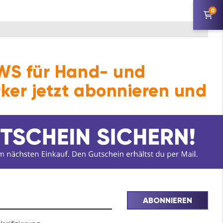
0
S für Hand- und
t oder mit Schattenfuge montiert werden,
ker jetzt abonnieren und
iert werden.
ABONNIEREN