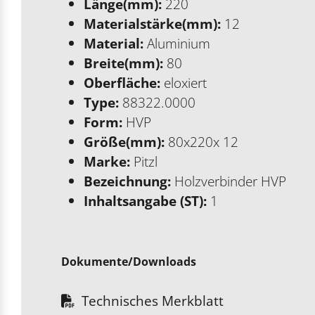
Länge(mm):
220
Materialstärke(mm):
12
Material:
Aluminium
Breite(mm):
80
Oberfläche:
eloxiert
Type:
88322.0000
Form:
HVP
Größe(mm):
80x220x 12
Marke:
Pitzl
Bezeichnung:
Holzverbinder HVP
Inhaltsangabe (ST):
1
Dokumente/Downloads
Technisches Merkblatt