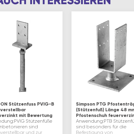
AUCH INTERESSIEREN
ON Stützenfuss PVIG-B
Simpson PTG Pfostenträ
verstellbar
(Stützenfuß) Länge 48 m
verzinkt mit Bewertung
Pfostenschuh feuerverzi
dung:PVIG Stützenfüße
Anwendung:PTB Stützenf
inbetonieren sind
sind besonders für die
verstellbar und zur
Befestigung von