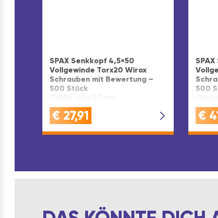
SPAX Senkkopf 4,5×50
SPAX 
Vollgewinde Torx20 Wirox
Vollg
Schrauben mit Bewertung –
Schra
500 Stück
500 S
Größe: 4.5x 50 mm
Größe
€
27,91
€
4