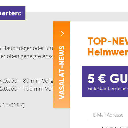
perten:
TOP-NEW
 Hauptträger oder Stützen. Das System kann verdeck
-NEWS
Heimwer
r oben geneigte Anschlüsse sowie Schiftungen realis
ASALAT
4,5x 50 – 80 mm Vollgewinde.
 5,0x 60 – 100 mm Vollgewinde.
V
A 15/0187).