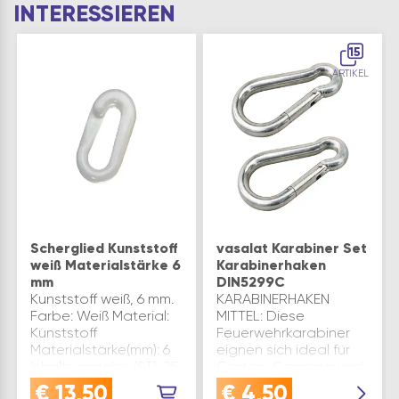
INTERESSIEREN
15
ARTIKEL
Scherglied Kunststoff
vasalat Karabiner Set
weiß Materialstärke 6
Karabinerhaken
mm
DIN5299C
Kunststoff weiß, 6 mm.
KARABINERHAKEN
Farbe: Weiß Material:
MITTEL: Diese
Kunststoff
Feuerwehrkarabiner
Materialstärke(mm): 6
eignen sich ideal für
Inhaltsangabe (ST): 25
Garten, Camping und
Outdoor - ideal zur
€
13,50
€
4,50