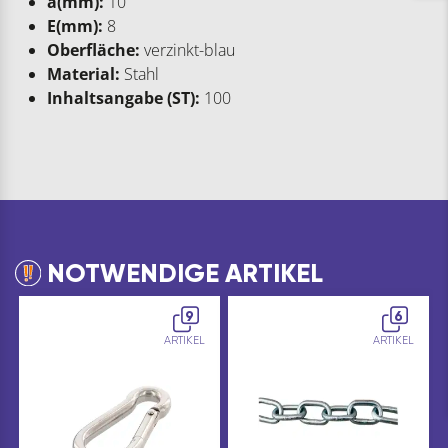
a(mm):
10
E(mm):
8
Oberfläche:
verzinkt-blau
Material:
Stahl
Inhaltsangabe (ST):
100
NOTWENDIGE ARTIKEL
9
6
ARTIKEL
ARTIKEL