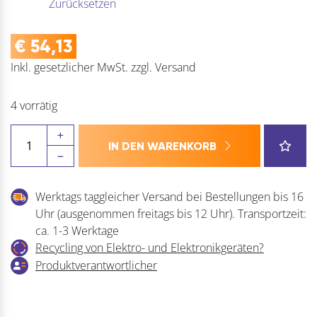
Zurücksetzen
€
54,13
Inkl. gesetzlicher MwSt.
zzgl.
Versand
4 vorrätig
Feuerwehr
IN DEN WARENKORB
Karabiner
ähnl.
DIN
Werktags taggleicher Versand bei Bestellungen bis 16
5299C,
Uhr (ausgenommen freitags bis 12 Uhr). Transportzeit:
Stahl
ca. 1-3 Werktage
verzinkt
Recycling von Elektro- und Elektronikgeräten?
blau
Produktverantwortlicher
Menge