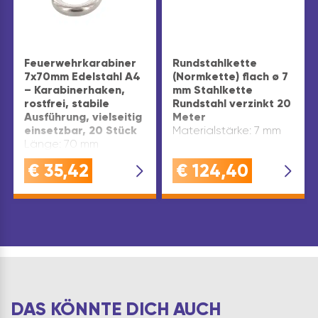
Feuerwehrkarabiner
Rundstahlkette
7x70mm Edelstahl A4
(Normkette) flach ø 7
– Karabinerhaken,
mm Stahlkette
rostfrei, stabile
Rundstahl verzinkt 20
Ausführung, vielseitig
Meter
einsetzbar, 20 Stück
Materialstärke: 7 mm
Länge: 70 mm
€
35,42
€
124,40
DAS KÖNNTE DICH AUCH