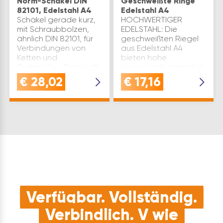
Norm-Schäkel DIN
Geschweißte Ringe
82101, Edelstahl A4
Edelstahl A4
Schäkel gerade kurz,
HOCHWERTIGER
mit Schraubbolzen,
EDELSTAHL: Die
ähnlich DIN 82101, für
geschweißten Riegel
Verbindungen von
aus Edelstahl A4
Ketten und
bieten hohe
Drahtseilen, Tragkraft
Korrosionsbeständigkeit
nicht geprüft.
und langlebige
€
28,02
€
17,16
Hinweis:Nicht zum
Leistung, ideal für
Heben von Lasten
anspruchsvolle
geeignet. Bolzen
AnwendungenVIELSEITIGE
ø(mm): 5 Innenli…
VERWENDUNG: Mit
einem I…
Verfügbar. Vollständig.
Verbindlich. V wie