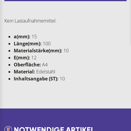
Kein Lastaufnahmemittel.
a(mm):
15
Länge(mm):
100
Materialstärke(mm):
10
E(mm):
12
Oberfläche:
A4
Material:
Edelstahl
Inhaltsangabe (ST):
10
NOTWENDIGE ARTIKEL