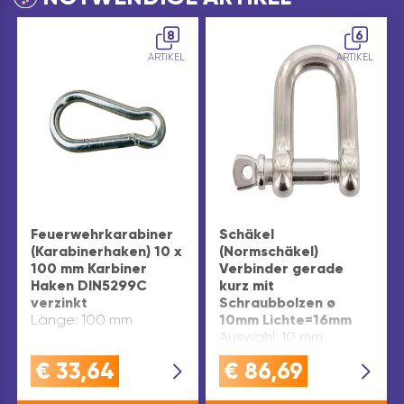
8
6
ARTIKEL
ARTIKEL
Feuerwehrkarabiner
Schäkel
(Karabinerhaken) 10 x
(Normschäkel)
100 mm Karbiner
Verbinder gerade
Haken DIN5299C
kurz mit
verzinkt
Schraubbolzen ø
Länge: 100 mm
10mm Lichte=16mm
Auswahl: 10 mm
€
33,64
€
86,69