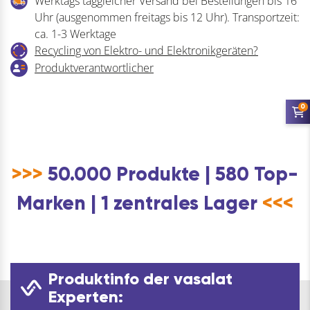
Werktags taggleicher Versand bei Bestellungen bis 16
A4
Uhr (ausgenommen freitags bis 12 Uhr). Transportzeit:
Menge
ca. 1-3 Werktage
Recycling von Elektro- und Elektronikgeräten?
Produktverantwortlicher
0
>>>
50.000 Produkte | 580 Top-
Marken | 1 zentrales Lager
<<<
Produktinfo der vasalat
Experten: