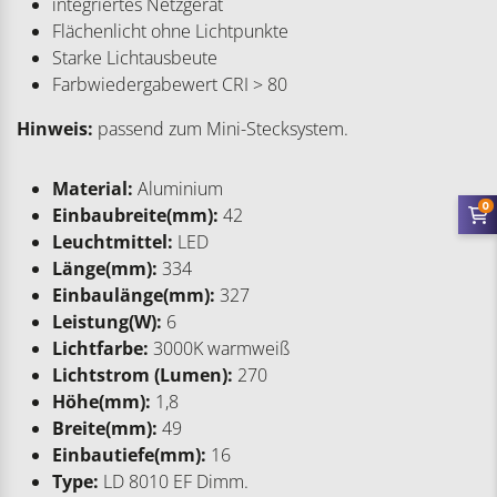
integriertes Netzgerät
Flächenlicht ohne Lichtpunkte
Starke Lichtausbeute
Farbwiedergabewert CRI > 80
Hinweis:
passend zum Mini-Stecksystem.
Material:
Aluminium
0
Einbaubreite(mm):
42
Leuchtmittel:
LED
Länge(mm):
334
Einbaulänge(mm):
327
Leistung(W):
6
Lichtfarbe:
3000K warmweiß
Lichtstrom (Lumen):
270
Höhe(mm):
1,8
Breite(mm):
49
Einbautiefe(mm):
16
Type:
LD 8010 EF Dimm.