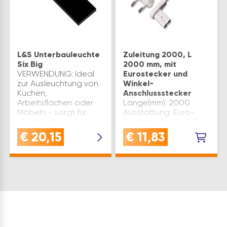
L&S Unterbauleuchte
Zuleitung 2000, L
Six Big
2000 mm, mit
VERWENDUNG: Ideal
Eurostecker und
zur Ausleuchtung von
Winkel-
Küchen,
Anschlussstecker
Arbeitsflächen oder
Länge(mm): 2000
Möbeln - sorgt für
Ausstattung: Euro-
gleichmäßiges,
Flachstecker Winkel-
angenehmes Licht
Anschlussstecker
€
20,15
€
11,83
ohne sichtbare
Oberfläche: weiß Type:
LichtpunkteQUALITÄT:
2000 Material:
Hochwertiges
Kunststoff
Gehäuse aus
Verwendung: für
Aluminium in Schwa…
Ein-/Aufbau-
Flachleuchten
Produktart: Zubehör
Farbe: Weiß Que…