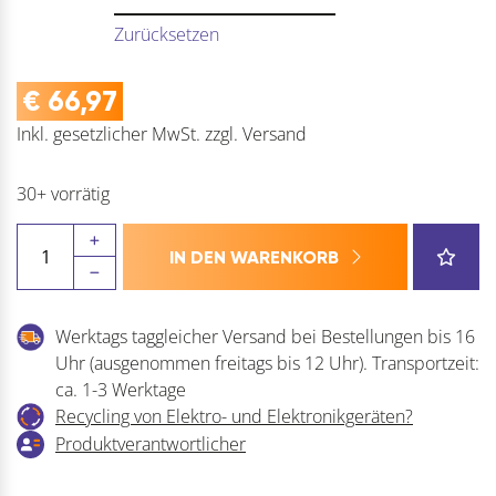
Zurücksetzen
€
66,97
Inkl. gesetzlicher MwSt.
zzgl.
Versand
30+ vorrätig
ELEKTRA
IN DEN WARENKORB
Einbauleuchte
LD
8010
Werktags taggleicher Versand bei Bestellungen bis 16
EF
Uhr (ausgenommen freitags bis 12 Uhr). Transportzeit:
Dimm.
ca. 1-3 Werktage
230
Recycling von Elektro- und Elektronikgeräten?
V
Produktverantwortlicher
Menge