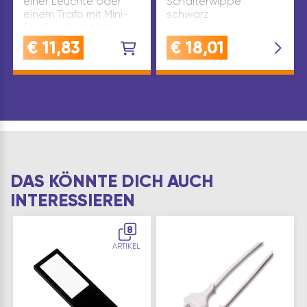
einer Leuchte oder
Schalterwippe
einem Trafo mit Mini-
schwarz
Stecker. Ausstattung:
Euro-Flachstecker,
€
11,83
€
18,01
Mini-Buchse
Länge(mm): 3000
Leistung(W): max. 550
Material: Kunststoff
Spannung: 230 V
Produktart:…
DAS KÖNNTE DICH AUCH
INTERESSIEREN
8
ARTIKEL