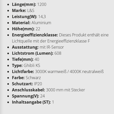
Länge(mm):
1200
Marke:
L&S
Leistung(W):
14,3
Material:
Aluminium
Höhe(mm):
22
Energieeffizienzklasse:
Dieses Produkt enthält eine
Lichtquelle mit der Energieeffizienzklasse F
Ausstattung:
mit IR-Sensor
Lichtstrom (Lumen):
608
Tiefe(mm):
40
Type:
Ghibli KS
Lichtfarbe:
3000K warmweiß / 4000K neutralweiß
Farbe:
Schwarz
Schutzart:
IP20
Anschlusskabel:
3000 mm mit Stecker
Spannung(V):
24
Inhaltsangabe (ST):
1