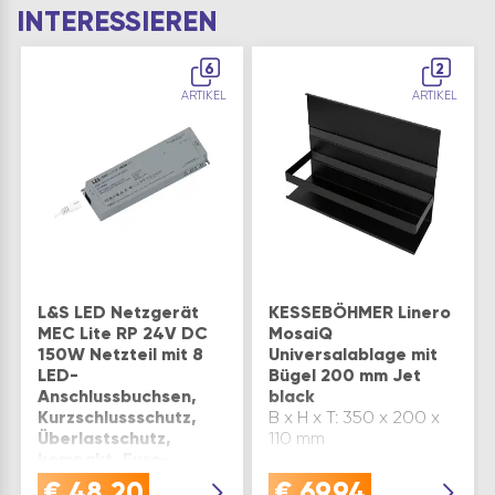
INTERESSIEREN
6
2
ARTIKEL
ARTIKEL
L&S LED Netzgerät
KESSEBÖHMER Linero
MEC Lite RP 24V DC
MosaiQ
150W Netzteil mit 8
Universalablage mit
LED-
Bügel 200 mm Jet
Anschlussbuchsen,
black
Kurzschlussschutz,
B x H x T: 350 x 200 x
Überlastschutz,
110 mm
kompakt, Euro-
Flachstecker, Grau
€
48,20
€
69,94