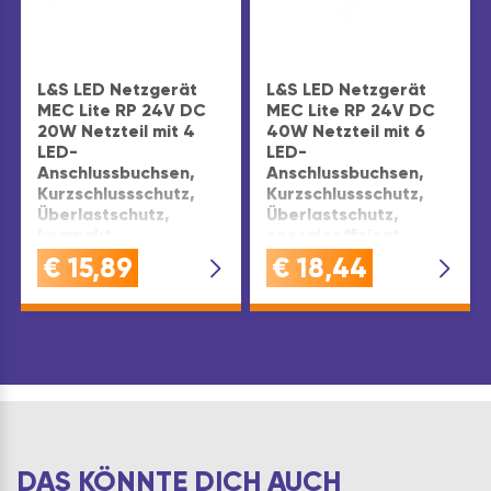
L&S LED Netzgerät
L&S LED Netzgerät
MEC Lite RP 24V DC
MEC Lite RP 24V DC
20W Netzteil mit 4
40W Netzteil mit 6
LED-
LED-
Anschlussbuchsen,
Anschlussbuchsen,
Kurzschlussschutz,
Kurzschlussschutz,
Überlastschutz,
Überlastschutz,
kompakt,
energieeffizient,
energieeffizient,
Euro-Flachstecker,
€
15,89
€
18,44
Euro-Flachstecker
Grau
Leistung: 20 W
Leistung: 40 W
DAS KÖNNTE DICH AUCH