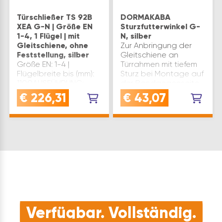
Türschließer TS 92B
DORMAKABA
XEA G-N | Größe EN
Sturzfutterwinkel G-
1-4, 1 Flügel | mit
N, silber
Gleitschiene, ohne
Zur Anbringung der
Feststellung, silber
Gleitschiene an
Größe EN: 1-4 |
Türrahmen mit tiefem
Flügelbreite bis (mm):
Sturz bei Montage auf
1100AUSFÜHRUNG:
der Bandgegenseite.
ohne
Farbe: silber
€
226,31
€
43,07
FeststellungMONTAGE:
Komponente:
Türblattmontage
Sturzfutterwinkel G-N
Bandseite,
Verwendung: TS
Kopfmontage
91/92/93 Marke:
BandgegenseiteMit
Dormakaba
Gleitschiene, 1-
Inhaltsang…
FlügeligFarbe: silber
Verfügbar. Vollständig.