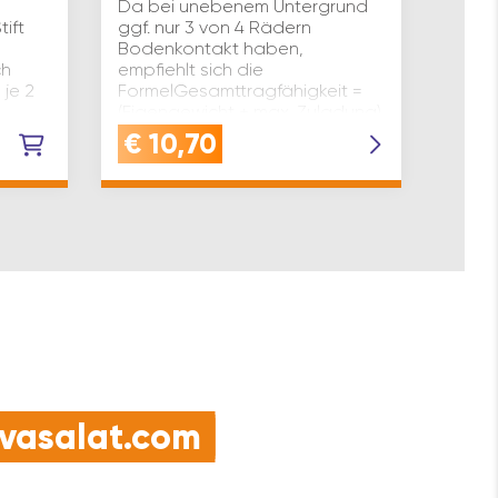
Da bei unebenem Untergrund
empfi
ift
ggf. nur 3 von 4 Rädern
Forme
Bodenkontakt haben,
(Eige
ch
empfiehlt sich die
÷ 3z.
 je 2
FormelGesamttragfähigkeit =
Tragk
(Eigengewicht + max. Zuladung)
ktart:
÷ 3z..B. 4 Räder à 100 kg
€
10,70
€
9
Tragkraft = 300 kg Ges…
e vasalat.com