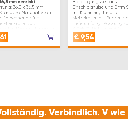
36,5 mm verzinkt
Befestigungsset aus
rung: 36,5 x 36,5 mm
Einschlaghülse und 8mm St
Standard Material: Stahl
mit Klemmring für alle
kt Verwendung für:
Möbelrollen mit Rückenlo
l-Lenkrolle Duo
Lieferumfang:1 Packung zu
lle Trio Doppel-Lenkrolle
Stück für Rohr ø(mm): 13
roduktart:
Material: Kunststoff Produ
61
€
9,54
raubplatte Möbelrolle
Bundstift…
te: nicht w…
ollständig. Verbindlich. V wi