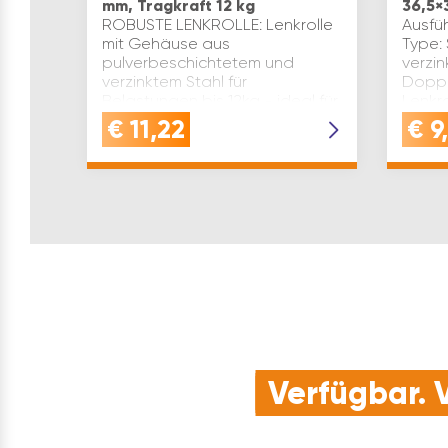
mm, Tragkraft 12 kg
36,5×
ROBUSTE LENKROLLE: Lenkrolle
Ausfüh
mit Gehäuse aus
Type: 
pulverbeschichtetem und
verzin
verzinktem Stahl für
Doppe
Belastungen bis 12kg - ideal für
Lenkro
kleine Geräte und
Mini P
€
11,22
€
9,
MöbelHOCHWERTIG: Möbel
Ansch
Rolle mit einem schwarzen
Varian
Kunstst…
Verfügbar. V