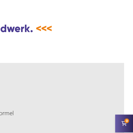
andwerk.
<<<
Formel
0