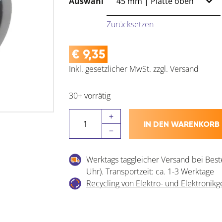
Auswahl
Zurücksetzen
€
9,35
Inkl. gesetzlicher MwSt.
zzgl.
Versand
30+ vorrätig
DÖRNER
IN DEN WARENKORB
+
HELMER
Kastenrolle
Werktags taggleicher Versand bei Best
mit
Uhr). Transportzeit: ca. 1-3 Werktage
Kunststoffrad
Recycling von Elektro- und Elektronikg
Menge