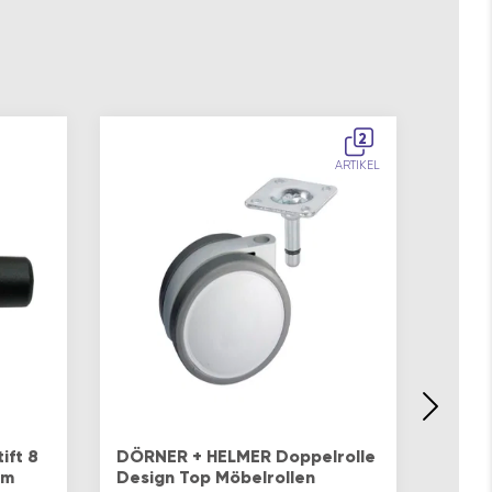
2
ARTIKEL
Doppe
Da b
ift 8
DÖRNER + HELMER Doppelrolle
ggf. 
mm
Design Top Möbelrollen
Bode