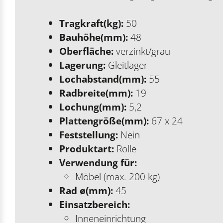
Tragkraft(kg):
50
Bauhöhe(mm):
48
Oberfläche:
verzinkt/grau
Lagerung:
Gleitlager
Lochabstand(mm):
55
Radbreite(mm):
19
Lochung(mm):
5,2
Plattengröße(mm):
67 x 24
Feststellung:
Nein
Produktart:
Rolle
Verwendung für:
Möbel (max. 200 kg)
Rad ø(mm):
45
Einsatzbereich:
Inneneinrichtung