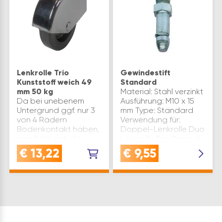
Lenkrolle Trio
Gewindestift
Kunststoff weich 49
Standard
mm 50 kg
Material: Stahl verzinkt
Da bei unebenem
Ausführung: M10 x 15
Untergrund ggf. nur 3
mm Type: Standard
von 4 Rädern
Verwendung für:
Bodenkontakt haben,
Doppel-Lenkrolle Duo
empfiehlt sich die
Lenkrolle Trio Doppel-
FormelGesamttragfähigkeit
Lenkrolle Mini Stift
€
13,22
€
9,55
= (Eigengewicht + max.
ø(mm): 9 Produktart:
Zuladung) ÷ 3z..B. 4
Gewindestift Variante:
Räder à 100 kg
nicht was…
Tragkraft = 300 kg
Ges…